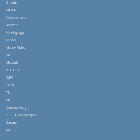
Bluefin
MOKA
Nexmosphere
Ascentic
NowSignage
SENSMI
Matrox Video
VNS
MuxLab
IP GARD
JMW
PureFi
TTL
VRi
ContourDesign
ZEBRA Technologies
Baumer
JM