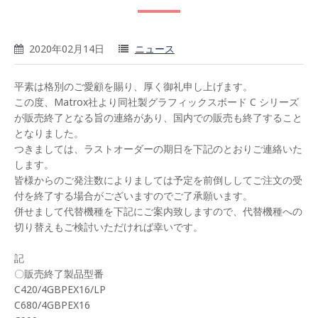
2020年02月14日
ニュース
平素は格別のご愛顧を賜り、厚く御礼申し上げます。
この度、Matrox社より同社製グラフィックスボード C シリーズ
が販売終了となる旨の連絡があり、国内での販売も終了すること
となりました。
つきましては、ラストオーダーの期日を下記のとおりご連絡いた
します。
皆様からのご発注数によりましては予定を前倒ししてご注文の受
付を終了する場合がございますのでご了承願います。
併せまして代替機種を下記にご案内致しますので、代替機種への
切り替えもご検討いただければ幸いです。
記
〇販売終了製品型番
C420/4GBPEX16/LP
C680/4GBPEX16