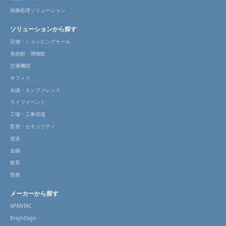
画像処理ソリューション
ソリューションから探す
店舗・ショッピングモール
美術館・博物館
交通機関
オフィス
会議・カンファレンス
ライブイベント
工場・工事現場
監視・セキュリティ
放送
金融
教育
医療
メーカーから探す
APANTAC
BrightSign