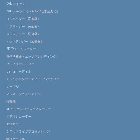
KVMスイッチ
KVMケーブル（IP GARD社製品対応）
コンバーター（変換器）
スプリッター（分配器）
スイッチャー（切替器）
エクステンダー（延長器）
EDIDエミュレーター
幾何学補正・エッジブレンディング
プレビューモニター
Danteオーディオ
エンベデッター・ディエンベデッター
ケーブル
マウス・ジョグシャトル
検査機
3Dキャラクタージェネレーター
ビデオレコーダー
拡張カード
クラウドライブプロダクション
特注ケーブル