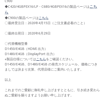
C900
こち
◆C420/4GBPEX16/LP・C680/4GBPEX16の製品ページは
ら
◆C900の製品ページは
こちら
〇最終受注日：2020年4月15日（ご注文書必着のこと）
〇最終出荷日：2020年6月29日
〇代替機種型番
D1450/E4GB（HDMI 出力）
D1480/E4GB（DisplayPort 出力）
※製品仕様については
こちら
をご確認ください。
D1450/E4GB、D1480/E4GB の発売スケジュール、価格につき
ましては決まり次第、代理店様にご案内いたします。
以上
これまでのご愛顧に御礼申し上げますとともに、引き続き変わら
ぬご愛顧を賜りますようお願い申し上げます。