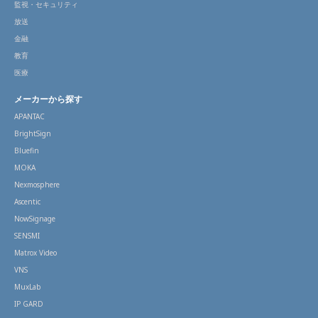
監視・セキュリティ
放送
金融
教育
医療
メーカーから探す
APANTAC
BrightSign
Bluefin
MOKA
Nexmosphere
Ascentic
NowSignage
SENSMI
Matrox Video
VNS
MuxLab
IP GARD