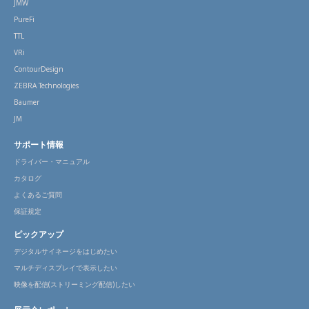
JMW
PureFi
TTL
VRi
ContourDesign
ZEBRA Technologies
Baumer
JM
サポート情報
ドライバー・マニュアル
カタログ
よくあるご質問
保証規定
ピックアップ
デジタルサイネージをはじめたい
マルチディスプレイで表示したい
映像を配信(ストリーミング配信)したい