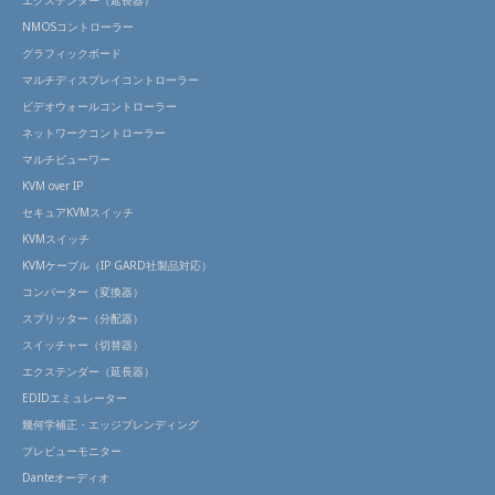
エクステンダー（延長器）
NMOSコントローラー
グラフィックボード
マルチディスプレイコントローラー
ビデオウォールコントローラー
ネットワークコントローラー
マルチビューワー
KVM over IP
セキュアKVMスイッチ
KVMスイッチ
KVMケーブル（IP GARD社製品対応）
コンバーター（変換器）
スプリッター（分配器）
スイッチャー（切替器）
エクステンダー（延長器）
EDIDエミュレーター
幾何学補正・エッジブレンディング
プレビューモニター
Danteオーディオ