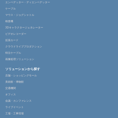
エンベデッター・ディエンベデッター
ケーブル
マウス・ジョグシャトル
検査機
3Dキャラクタージェネレーター
ビデオレコーダー
拡張カード
クラウドライブプロダクション
特注ケーブル
画像処理ソリューション
ソリューションから探す
店舗・ショッピングモール
美術館・博物館
交通機関
オフィス
会議・カンファレンス
ライブイベント
工場・工事現場