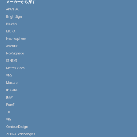
メーカーから探す
APANTAC
BrightSign
Bluefin
MOKA
Nexmosphere
Ascentic
NowSignage
SENSMI
Matrox Video
VNS
MuxLab
IP GARD
JMW
PureFi
TTL
VRi
ContourDesign
ZEBRA Technologies