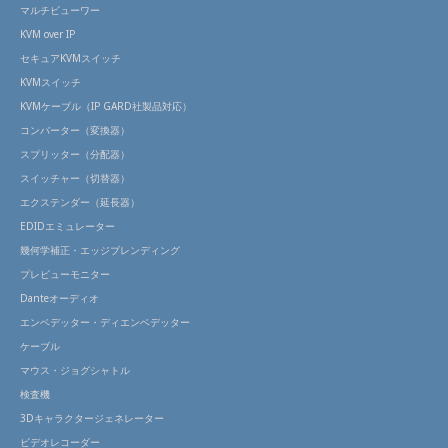
マルチビューワー
KVM over IP
セキュアKVMスイッチ
KVMスイッチ
KVMケーブル（IP GARD社製品対応）
コンバーター（変換器）
スプリッター（分配器）
スイッチャー（切替器）
エクステンダー（延長器）
EDIDエミュレーター
幾何学補正・エッジブレンディング
プレビューモニター
Danteオーディオ
エンベデッター・ディエンベデッター
ケーブル
マウス・ジョグシャトル
検査機
3Dキャラクタージェネレーター
ビデオレコーダー