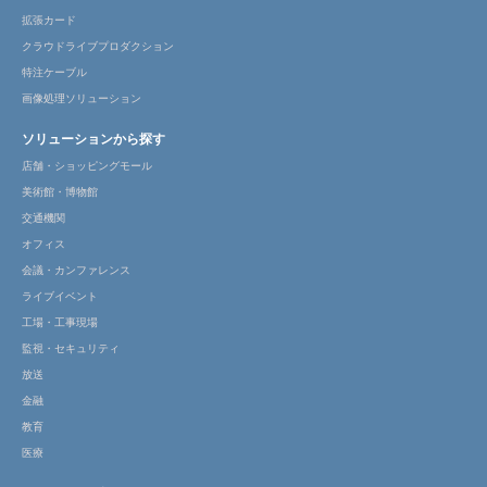
拡張カード
クラウドライブプロダクション
特注ケーブル
画像処理ソリューション
ソリューションから探す
店舗・ショッピングモール
美術館・博物館
交通機関
オフィス
会議・カンファレンス
ライブイベント
工場・工事現場
監視・セキュリティ
放送
金融
教育
医療