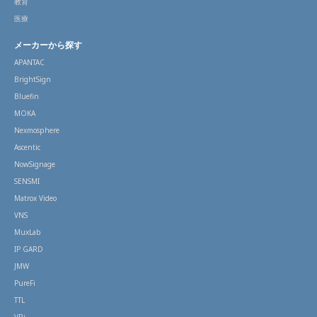
教育
医療
メーカーから探す
APANTAC
BrightSign
Bluefin
MOKA
Nexmosphere
Ascentic
NowSignage
SENSMI
Matrox Video
VNS
MuxLab
IP GARD
JMW
PureFi
TTL