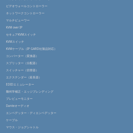
ビデオウォールコントローラー
ネットワークコントローラー
マルチビューワー
KVM over IP
セキュアKVMスイッチ
KVMスイッチ
KVMケーブル（IP GARD社製品対応）
コンバーター（変換器）
スプリッター（分配器）
スイッチャー（切替器）
エクステンダー（延長器）
EDIDエミュレーター
幾何学補正・エッジブレンディング
プレビューモニター
Danteオーディオ
エンベデッター・ディエンベデッター
ケーブル
マウス・ジョグシャトル