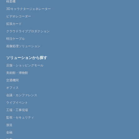
検査機
3Dキャラクタージェネレーター
ビデオレコーダー
拡張カード
クラウドライブプロダクション
特注ケーブル
画像処理ソリューション
ソリューションから探す
店舗・ショッピングモール
美術館・博物館
交通機関
オフィス
会議・カンファレンス
ライブイベント
工場・工事現場
監視・セキュリティ
放送
金融