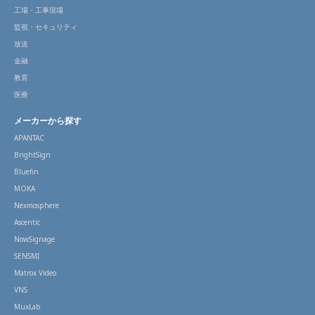
工場・工事現場
監視・セキュリティ
放送
金融
教育
医療
メーカーから探す
APANTAC
BrightSign
Bluefin
MOKA
Nexmosphere
Ascentic
NowSignage
SENSMI
Matrox Video
VNS
MuxLab