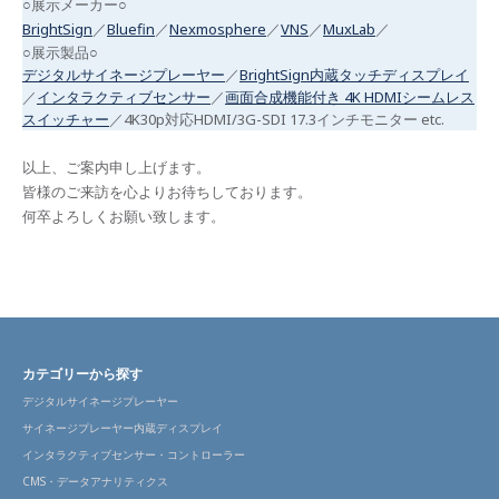
○展示メーカー○
BrightSign
／
Bluefin
／
Nexmosphere
／
VNS
／
MuxLab
／
○展示製品○
デジタルサイネージプレーヤー
／
BrightSign内蔵タッチディスプレイ
／
インタラクティブセンサー
／
画面合成機能付き 4K HDMIシームレス
スイッチャー
／4K30p対応HDMI/3G-SDI 17.3インチモニター etc.
以上、ご案内申し上げます。
皆様のご来訪を心よりお待ちしております。
何卒よろしくお願い致します。
カテゴリーから探す
デジタルサイネージプレーヤー
サイネージプレーヤー内蔵ディスプレイ
インタラクティブセンサー・コントローラー
CMS・データアナリティクス