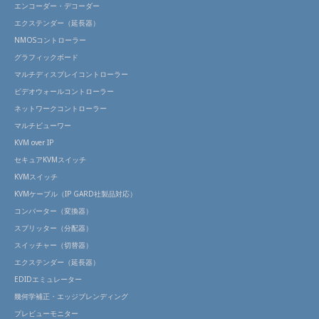
エンコーダー・デコーダー
エクステンダー（延長器）
NMOSコントローラー
グラフィックボード
マルチディスプレイコントローラー
ビデオウォールコントローラー
ネットワークコントローラー
マルチビューワー
KVM over IP
セキュアKVMスイッチ
KVMスイッチ
KVMケーブル（IP GARD社製品対応）
コンバーター（変換器）
スプリッター（分配器）
スイッチャー（切替器）
エクステンダー（延長器）
EDIDエミュレーター
幾何学補正・エッジブレンディング
プレビューモニター