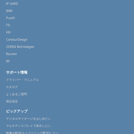
IP GARD
JMW
PureFi
TTL
VRi
ContourDesign
ZEBRA Technologies
Baumer
JM
サポート情報
ドライバー・マニュアル
カタログ
よくあるご質問
保証規定
ピックアップ
デジタルサイネージをはじめたい
マルチディスプレイで表示したい
映像を配信(ストリーミング配信)したい