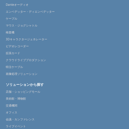
Danteオーディオ
エンベデッター・ディエンベデッター
ケーブル
マウス・ジョグシャトル
検査機
3Dキャラクタージェネレーター
ビデオレコーダー
拡張カード
クラウドライブプロダクション
特注ケーブル
画像処理ソリューション
ソリューションから探す
店舗・ショッピングモール
美術館・博物館
交通機関
オフィス
会議・カンファレンス
ライブイベント