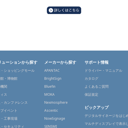
リューションから探す
メーカーから探す
サポート情報
舗・ショッピングモール
APANTAC
ドライバー・マニュアル
術館・博物館
BrightSign
カタログ
通機関
Bluefin
よくあるご質問
フィス
MOKA
保証規定
議・カンファレンス
Nexmosphere
ピックアップ
イブイベント
Ascentic
デジタルサイネージをはじ
場・工事現場
NowSignage
マルチディスプレイで表示
視・セキュリティ
SENSMI