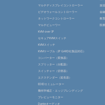
マルチディスプレイコントローラー
放
ビデオウォールコントローラー
金
ネットワークコントローラー
教
マルチビューワー
医
KVM over IP
セキュアKVMスイッチ
KVMスイッチ
KVMケーブル（IP GARD社製品対応）
コンバーター（変換器）
スプリッター（分配器）
スイッチャー（切替器）
エクステンダー（延長器）
EDIDエミュレーター
幾何学補正・エッジブレンディング
プレビューモニター
Danteオーディオ