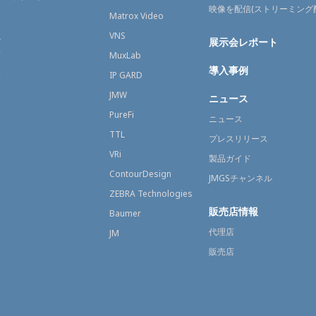
映像を配信(ストリーミング
送
Matrox Video
融
VNS
展示会レポート
育
MuxLab
導入事例
療
IP GARD
JMW
ニュース
PureFi
ニュース
TTL
プレスリリース
VRi
製品ガイド
ContourDesign
JMGSチャンネル
ZEBRA Technologies
販売店情報
Baumer
代理店
JM
販売店