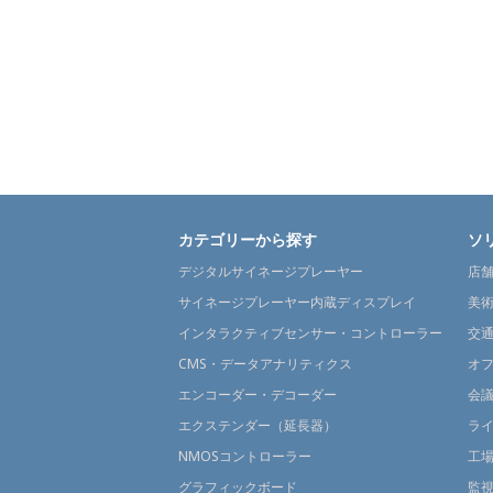
カテゴリーから探す
ソ
デジタルサイネージプレーヤー
店
サイネージプレーヤー内蔵ディスプレイ
美
インタラクティブセンサー・コントローラー
交
CMS・データアナリティクス
オ
エンコーダー・デコーダー
会
エクステンダー（延長器）
ラ
NMOSコントローラー
工
グラフィックボード
監