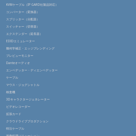
KVMケーブル（IP GARD社製品対応）
コンバーター（変換器）
スプリッター（分配器）
スイッチャー（切替器）
エクステンダー（延長器）
EDIDエミュレーター
幾何学補正・エッジブレンディング
プレビューモニター
Danteオーディオ
エンベデッター・ディエンベデッター
ケーブル
マウス・ジョグシャトル
検査機
3Dキャラクタージェネレーター
ビデオレコーダー
拡張カード
クラウドライブプロダクション
特注ケーブル
画像処理ソリューション