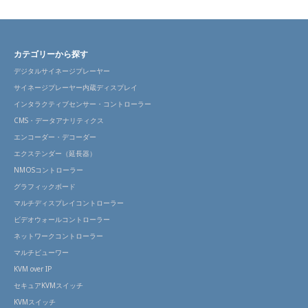
カテゴリーから探す
デジタルサイネージプレーヤー
サイネージプレーヤー内蔵ディスプレイ
インタラクティブセンサー・コントローラー
CMS・データアナリティクス
エンコーダー・デコーダー
エクステンダー（延長器）
NMOSコントローラー
グラフィックボード
マルチディスプレイコントローラー
ビデオウォールコントローラー
ネットワークコントローラー
マルチビューワー
KVM over IP
セキュアKVMスイッチ
KVMスイッチ