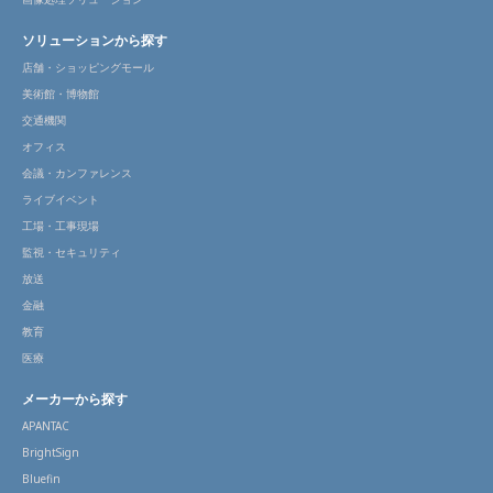
ソリューションから探す
店舗・ショッピングモール
美術館・博物館
交通機関
オフィス
会議・カンファレンス
ライブイベント
工場・工事現場
監視・セキュリティ
放送
金融
教育
医療
メーカーから探す
APANTAC
BrightSign
Bluefin