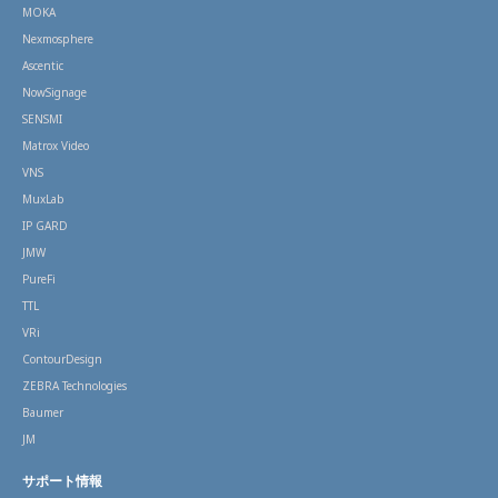
MOKA
Nexmosphere
Ascentic
NowSignage
SENSMI
Matrox Video
VNS
MuxLab
IP GARD
JMW
PureFi
TTL
VRi
ContourDesign
ZEBRA Technologies
Baumer
JM
サポート情報