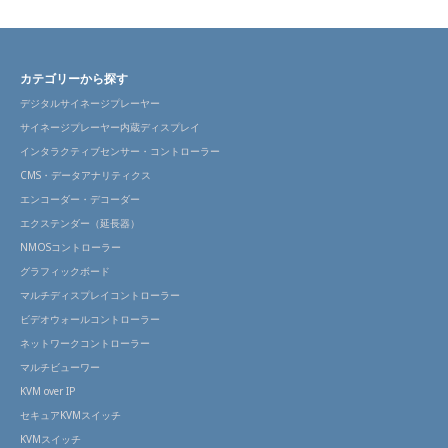
カテゴリーから探す
デジタルサイネージプレーヤー
サイネージプレーヤー内蔵ディスプレイ
インタラクティブセンサー・コントローラー
CMS・データアナリティクス
エンコーダー・デコーダー
エクステンダー（延長器）
NMOSコントローラー
グラフィックボード
マルチディスプレイコントローラー
ビデオウォールコントローラー
ネットワークコントローラー
マルチビューワー
KVM over IP
セキュアKVMスイッチ
KVMスイッチ