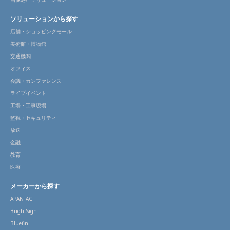
ソリューションから探す
店舗・ショッピングモール
美術館・博物館
交通機関
オフィス
会議・カンファレンス
ライブイベント
工場・工事現場
監視・セキュリティ
放送
金融
教育
医療
メーカーから探す
APANTAC
BrightSign
Bluefin