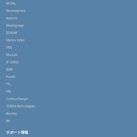
MOKA
Nexmosphere
Ascentic
NowSignage
SENSMI
Matrox Video
VNS
MuxLab
IP GARD
JMW
PureFi
TTL
VRi
ContourDesign
ZEBRA Technologies
Baumer
JM
サポート情報