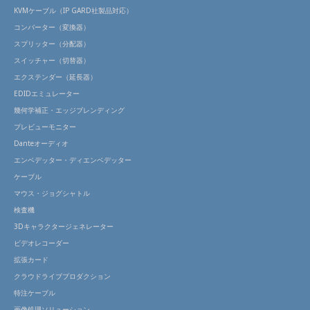
KVMケーブル（IP GARD社製品対応）
コンバーター（変換器）
スプリッター（分配器）
スイッチャー（切替器）
エクステンダー（延長器）
EDIDエミュレーター
幾何学補正・エッジブレンディング
プレビューモニター
Danteオーディオ
エンベデッター・ディエンベデッター
ケーブル
マウス・ジョグシャトル
検査機
3Dキャラクタージェネレーター
ビデオレコーダー
拡張カード
クラウドライブプロダクション
特注ケーブル
画像処理ソリューション