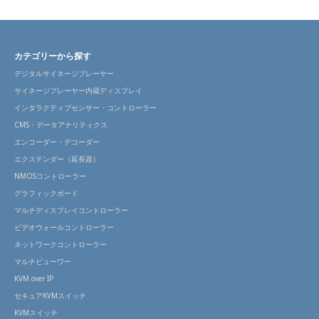
カテゴリーから探す
デジタルサイネージプレーヤー
サイネージプレーヤー内蔵ディスプレイ
インタラクティブセンサー・コントローラー
CMS・データアナリティクス
エンコーダー・デコーダー
エクステンダー（延長器）
NMOSコントローラー
グラフィックボード
マルチディスプレイコントローラー
ビデオウォールコントローラー
ネットワークコントローラー
マルチビューワー
KVM over IP
セキュアKVMスイッチ
KVMスイッチ