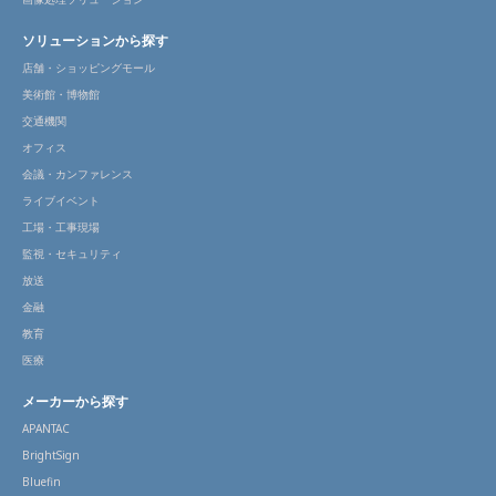
ソリューションから探す
店舗・ショッピングモール
美術館・博物館
交通機関
オフィス
会議・カンファレンス
ライブイベント
工場・工事現場
監視・セキュリティ
放送
金融
教育
医療
メーカーから探す
APANTAC
BrightSign
Bluefin