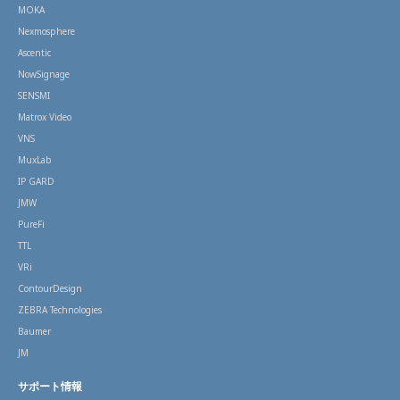
MOKA
Nexmosphere
Ascentic
NowSignage
SENSMI
Matrox Video
VNS
MuxLab
IP GARD
JMW
PureFi
TTL
VRi
ContourDesign
ZEBRA Technologies
Baumer
JM
サポート情報