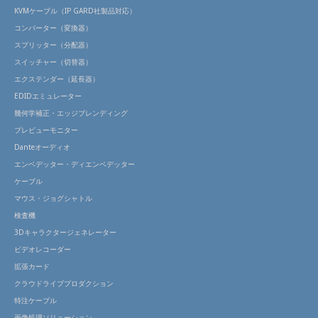
KVMケーブル（IP GARD社製品対応）
コンバーター（変換器）
スプリッター（分配器）
スイッチャー（切替器）
エクステンダー（延長器）
EDIDエミュレーター
幾何学補正・エッジブレンディング
プレビューモニター
Danteオーディオ
エンベデッター・ディエンベデッター
ケーブル
マウス・ジョグシャトル
検査機
3Dキャラクタージェネレーター
ビデオレコーダー
拡張カード
クラウドライブプロダクション
特注ケーブル
画像処理ソリューション