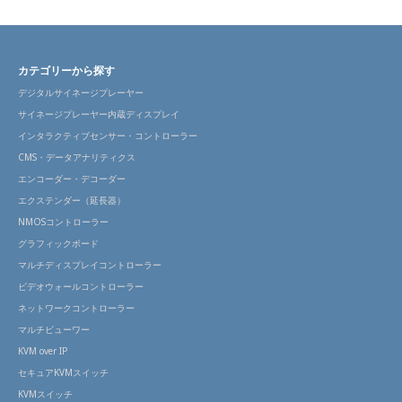
カテゴリーから探す
デジタルサイネージプレーヤー
サイネージプレーヤー内蔵ディスプレイ
インタラクティブセンサー・コントローラー
CMS・データアナリティクス
エンコーダー・デコーダー
エクステンダー（延長器）
NMOSコントローラー
グラフィックボード
マルチディスプレイコントローラー
ビデオウォールコントローラー
ネットワークコントローラー
マルチビューワー
KVM over IP
セキュアKVMスイッチ
KVMスイッチ