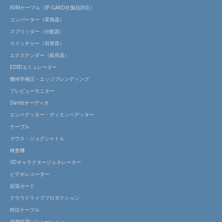
KVMケーブル（IP GARD社製品対応）
コンバーター（変換器）
スプリッター（分配器）
スイッチャー（切替器）
エクステンダー（延長器）
EDIDエミュレーター
幾何学補正・エッジブレンディング
プレビューモニター
Danteオーディオ
エンベデッター・ディエンベデッター
ケーブル
マウス・ジョグシャトル
検査機
3Dキャラクタージェネレーター
ビデオレコーダー
拡張カード
クラウドライブプロダクション
特注ケーブル
画像処理ソリューション