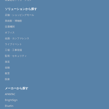
ソリューションから探す
店舗・ショッピングモール
美術館・博物館
交通機関
オフィス
会議・カンファレンス
ライブイベント
工場・工事現場
監視・セキュリティ
放送
金融
教育
医療
メーカーから探す
APANTAC
BrightSign
Bluefin