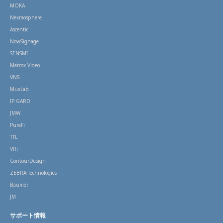
MOKA
Nexmosphere
Ascentic
NowSignage
SENSMI
Matrox Video
VNS
MuxLab
IP GARD
JMW
PureFi
TTL
VRi
ContourDesign
ZEBRA Technologies
Baumer
JM
サポート情報