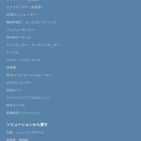
エクステンダー（延長器）
EDIDエミュレーター
幾何学補正・エッジブレンディング
プレビューモニター
Danteオーディオ
エンベデッター・ディエンベデッター
ケーブル
マウス・ジョグシャトル
検査機
3Dキャラクタージェネレーター
ビデオレコーダー
拡張カード
クラウドライブプロダクション
特注ケーブル
画像処理ソリューション
ソリューションから探す
店舗・ショッピングモール
美術館・博物館