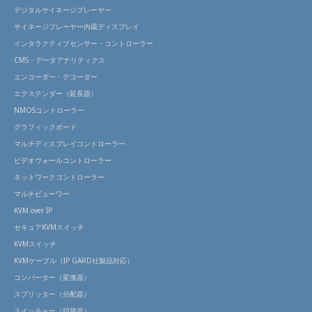
デジタルサイネージプレーヤー
サイネージプレーヤー内蔵ディスプレイ
インタラクティブセンサー・コントローラー
CMS・データアナリティクス
エンコーダー・デコーダー
エクステンダー（延長器）
NMOSコントローラー
グラフィックボード
マルチディスプレイコントローラー
ビデオウォールコントローラー
ネットワークコントローラー
マルチビューワー
KVM over IP
セキュアKVMスイッチ
KVMスイッチ
KVMケーブル（IP GARD社製品対応）
コンバーター（変換器）
スプリッター（分配器）
スイッチャー（切替器）