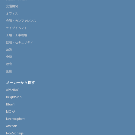
交通機関
オフィス
会議・カンファレンス
ライブイベント
工場・工事現場
監視・セキュリティ
放送
金融
教育
医療
メーカーから探す
APANTAC
BrightSign
Bluefin
MOKA
Nexmosphere
Ascentic
NowSignage