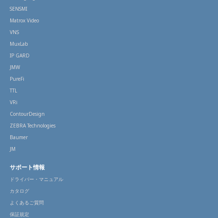
SENSMI
Matrox Video
VNS
MuxLab
IP GARD
JMW
PureFi
TTL
VRi
ContourDesign
ZEBRA Technologies
Baumer
JM
サポート情報
ドライバー・マニュアル
カタログ
よくあるご質問
保証規定