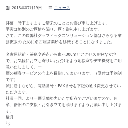
2018年07月19日
ニュース
拝啓 時下ますますご清栄のこととお喜び申し上げます。
平素は格別のご厚情を賜り、厚く御礼申し上げます。
さて、この度弊社グラフィックスソリューション部はさらなる業
務拡張の ために名古屋営業所を移転することになりました。
名古屋駅前・笹島交差点から東へ300mとアクセス良好な立地
で、お気軽にお立ち寄りいただけるよう応接室やデモ機材をご用
意いたしまして、一
層の顧客サービスの向上を目指してまいります。（受付は予約制
です）
誠に勝手ながら、電話番号・FAX番号を下記の通り変更させてい
ただきます。
社員一同、より一層奨励努力いたす所存でございますので、何
卒、倍旧のご支援・お引き立てを賜りますようお願い申し上げま
す。
敬具
記