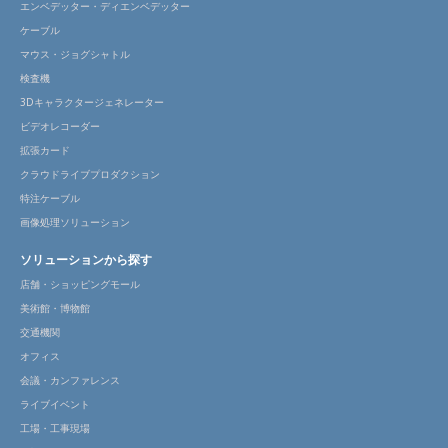
エンベデッター・ディエンベデッター
ケーブル
マウス・ジョグシャトル
検査機
3Dキャラクタージェネレーター
ビデオレコーダー
拡張カード
クラウドライブプロダクション
特注ケーブル
画像処理ソリューション
ソリューションから探す
店舗・ショッピングモール
美術館・博物館
交通機関
オフィス
会議・カンファレンス
ライブイベント
工場・工事現場