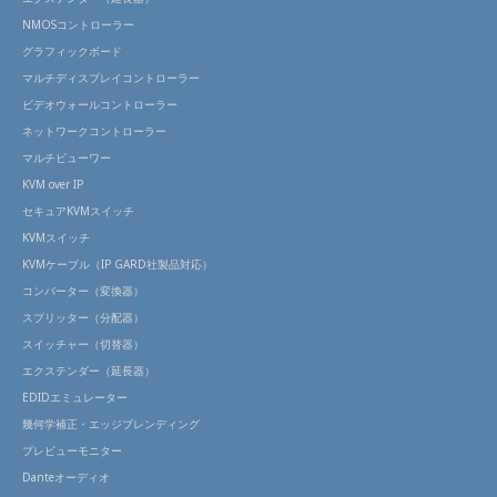
NMOSコントローラー
グラフィックボード
マルチディスプレイコントローラー
ビデオウォールコントローラー
ネットワークコントローラー
マルチビューワー
KVM over IP
セキュアKVMスイッチ
KVMスイッチ
KVMケーブル（IP GARD社製品対応）
コンバーター（変換器）
スプリッター（分配器）
スイッチャー（切替器）
エクステンダー（延長器）
EDIDエミュレーター
幾何学補正・エッジブレンディング
プレビューモニター
Danteオーディオ