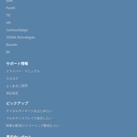
JMW
PureFi
TTL
VRi
ContourDesign
ZEBRA Technologies
Baumer
JM
サポート情報
ドライバー・マニュアル
カタログ
よくあるご質問
保証規定
ピックアップ
デジタルサイネージをはじめたい
マルチディスプレイで表示したい
映像を配信(ストリーミング配信)したい
展示会レポート