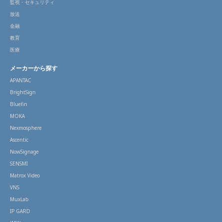
監視・セキュリティ
放送
金融
教育
医療
メーカーから探す
APANTAC
BrightSign
Bluefin
MOKA
Nexmosphere
Ascentic
NowSignage
SENSMI
Matrox Video
VNS
MuxLab
IP GARD