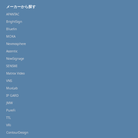
メーカーから探す
APANTAC
BrightSign
Bluefin
MOKA
Nexmosphere
Ascentic
NowSignage
SENSMI
Matrox Video
VNS
MuxLab
IP GARD
JMW
PureFi
TTL
VRi
ContourDesign