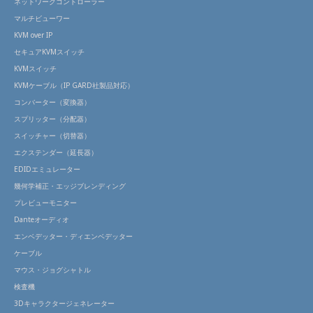
ネットワークコントローラー
マルチビューワー
KVM over IP
セキュアKVMスイッチ
KVMスイッチ
KVMケーブル（IP GARD社製品対応）
コンバーター（変換器）
スプリッター（分配器）
スイッチャー（切替器）
エクステンダー（延長器）
EDIDエミュレーター
幾何学補正・エッジブレンディング
プレビューモニター
Danteオーディオ
エンベデッター・ディエンベデッター
ケーブル
マウス・ジョグシャトル
検査機
3Dキャラクタージェネレーター