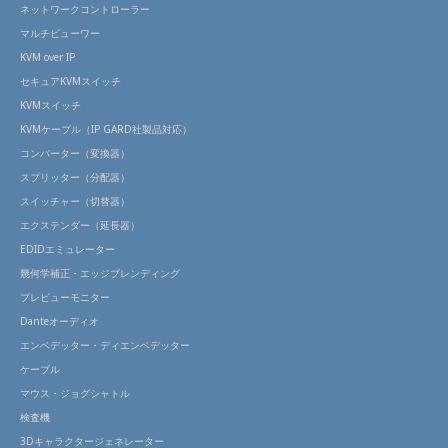
ネットワークコントローラー
マルチビューワー
KVM over IP
セキュアKVMスイッチ
KVMスイッチ
KVMケーブル（IP GARD社製品対応）
コンバーター（変換器）
スプリッター（分配器）
スイッチャー（切替器）
エクステンダー（延長器）
EDIDエミュレーター
幾何学補正・エッジブレンディング
プレビューモニター
Danteオーディオ
エンベデッター・ディエンベデッター
ケーブル
マウス・ジョグシャトル
検査機
3Dキャラクタージェネレーター