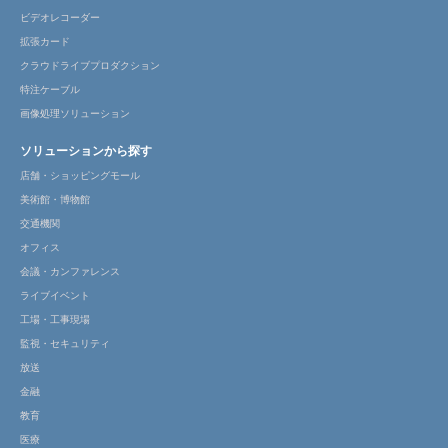
ビデオレコーダー
拡張カード
クラウドライブプロダクション
特注ケーブル
画像処理ソリューション
ソリューションから探す
店舗・ショッピングモール
美術館・博物館
交通機関
オフィス
会議・カンファレンス
ライブイベント
工場・工事現場
監視・セキュリティ
放送
金融
教育
医療