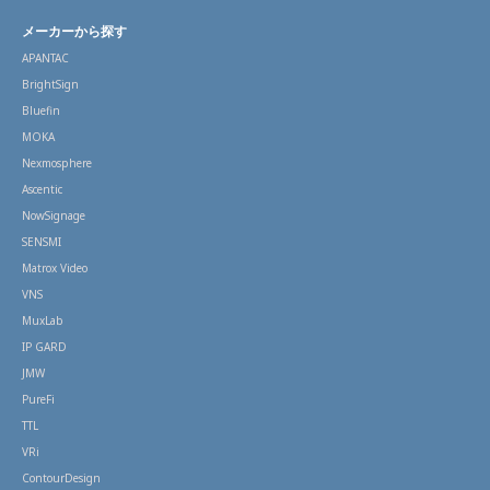
メーカーから探す
APANTAC
BrightSign
Bluefin
MOKA
Nexmosphere
Ascentic
NowSignage
SENSMI
Matrox Video
VNS
MuxLab
IP GARD
JMW
PureFi
TTL
VRi
ContourDesign