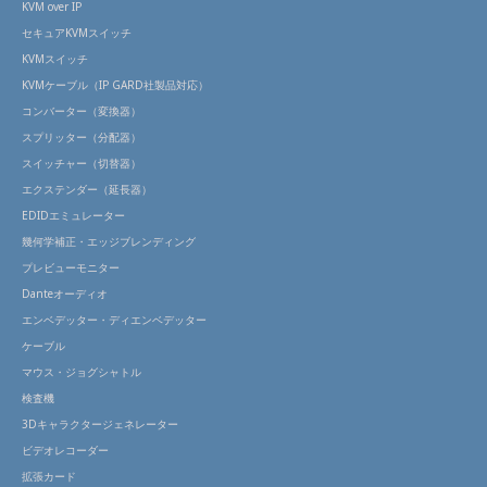
KVM over IP
セキュアKVMスイッチ
KVMスイッチ
KVMケーブル（IP GARD社製品対応）
コンバーター（変換器）
スプリッター（分配器）
スイッチャー（切替器）
エクステンダー（延長器）
EDIDエミュレーター
幾何学補正・エッジブレンディング
プレビューモニター
Danteオーディオ
エンベデッター・ディエンベデッター
ケーブル
マウス・ジョグシャトル
検査機
3Dキャラクタージェネレーター
ビデオレコーダー
拡張カード