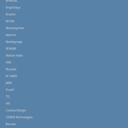
APANTAC
BrightSign
Bluefin
MOKA
Nexmosphere
Ascentic
NowSignage
SENSMI
Matrox Video
VNS
MuxLab
IP GARD
JMW
PureFi
TTL
VRi
ContourDesign
ZEBRA Technologies
Baumer