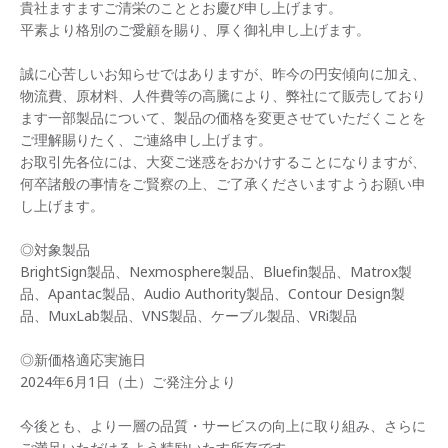
貴社ますますご清栄のこととお慶び申し上げます。
平素より格別のご愛顧を賜り、厚く御礼申し上げます。
誠に心苦しいお知らせではありますが、昨今の円安傾向に加え、
物流費、原材料、人件費等の高騰により、弊社にて販売しており
ます一部製品について、製品の価格を変更させていただくことを
ご理解賜りたく、ご連絡申し上げます。
お取引先各位には、大変ご迷惑をおかけすることになりますが、
何卒諸般の事情をご賢察の上、ご了承くださいますようお願い申
し上げます。
◎対象製品
BrightSign製品、Nexmosphere製品、Bluefin製品、Matrox製
品、Apantac製品、Audio Authority製品、Contour Design製
品、MuxLab製品、VNS製品、ケーブル製品、VRi製品
◎新価格適応実施日
2024年6月1日（土）ご発注分より
今後とも、より一層の品質・サービスの向上に取り組み、さらに
ご満足いただけるよう精励いたす所存です。