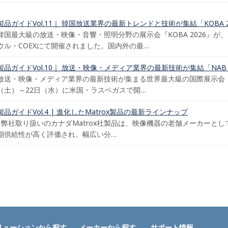
製品ガイドVol.11｜ 韓国放送業界の最新トレンドと技術が集結「KOBA 
韓国最大級の放送・映像・音響・照明分野の展示会『KOBA 2026』が、2
ウル・COEXにて開催されました。国内外の最…
製品ガイドVol.10｜ 放送・映像・メディア業界の最新技術が集結「NAB S
放送・映像・メディア業界の最新技術が集まる世界最大級の国際展示会「NAB 
（土）～22日（水）に米国・ラスベガスで開…
製品ガイドVol.4 | 進化したMatrox製品の最新ラインナップ
弊社取り扱いのカナダMatrox社製品は、映像機器の老舗メーカーと
期供給性が高く評価され、幅広い分…
リューションから探す
メーカーから探す
サポート情報