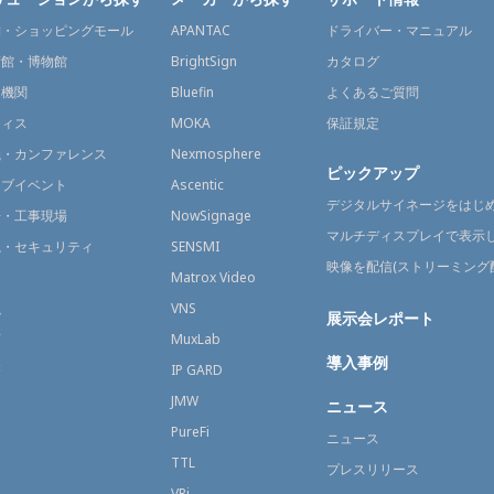
舗・ショッピングモール
APANTAC
ドライバー・マニュアル
術館・博物館
BrightSign
カタログ
通機関
Bluefin
よくあるご質問
フィス
MOKA
保証規定
議・カンファレンス
Nexmosphere
ピックアップ
イブイベント
Ascentic
デジタルサイネージをはじ
場・工事現場
NowSignage
マルチディスプレイで表示
視・セキュリティ
SENSMI
映像を配信(ストリーミング
送
Matrox Video
融
VNS
展示会レポート
育
MuxLab
導入事例
療
IP GARD
JMW
ニュース
PureFi
ニュース
TTL
プレスリリース
VRi