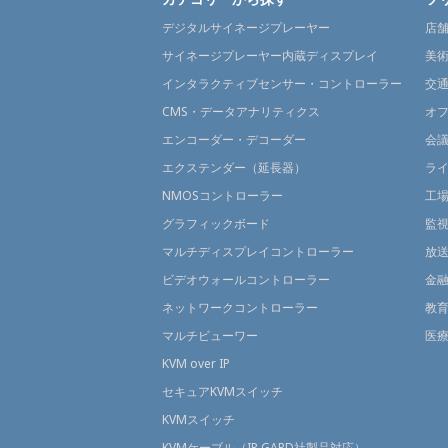
デジタルサイネージプレーヤー
店
サイネージプレーヤー内蔵ディスプレイ
美
インタラクティブセンサー・コントローラー
交
CMS・データアナリティクス
オ
エンコーダー・デコーダー
会
エクステンダー（延長器）
ラ
NMOSコントローラー
工
グラフィックボード
監
マルチディスプレイコントローラー
放
ビデオウォールコントローラー
金
ネットワークコントローラー
教
マルチビューワー
医
KVM over IP
セキュアKVMスイッチ
KVMスイッチ
KVMケーブル（IP GARD社製品対応）