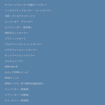
サイネージプレーヤー内蔵ディスプレイ
インタラクティブセンサー・コントローラー
CMS・データアナリティクス
エンコーダー・デコーダー
エクステンダー（延長器）
NMOSコントローラー
グラフィックボード
マルチディスプレイコントローラー
ビデオウォールコントローラー
ネットワークコントローラー
マルチビューワー
KVM over IP
セキュアKVMスイッチ
KVMスイッチ
KVMケーブル（IP GARD社製品対応）
コンバーター（変換器）
スプリッター（分配器）
スイッチャー（切替器）