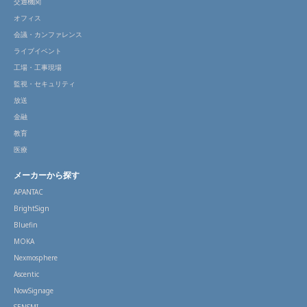
交通機関
オフィス
会議・カンファレンス
ライブイベント
工場・工事現場
監視・セキュリティ
放送
金融
教育
医療
メーカーから探す
APANTAC
BrightSign
Bluefin
MOKA
Nexmosphere
Ascentic
NowSignage