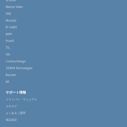
SENSMI
Matrox Video
VNS
MuxLab
IP GARD
JMW
PureFi
TTL
VRi
ContourDesign
ZEBRA Technologies
Baumer
JM
サポート情報
ドライバー・マニュアル
カタログ
よくあるご質問
保証規定