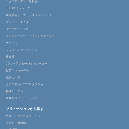
エクステンダー（延長器）
EDIDエミュレーター
幾何学補正・エッジブレンディング
プレビューモニター
Danteオーディオ
エンベデッター・ディエンベデッター
ケーブル
マウス・ジョグシャトル
検査機
3Dキャラクタージェネレーター
ビデオレコーダー
拡張カード
クラウドライブプロダクション
特注ケーブル
画像処理ソリューション
ソリューションから探す
店舗・ショッピングモール
美術館・博物館