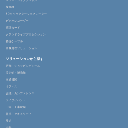
マウス・ジョグシャトル
検査機
3Dキャラクタージェネレーター
ビデオレコーダー
拡張カード
クラウドライブプロダクション
特注ケーブル
画像処理ソリューション
ソリューションから探す
店舗・ショッピングモール
美術館・博物館
交通機関
オフィス
会議・カンファレンス
ライブイベント
工場・工事現場
監視・セキュリティ
放送
金融