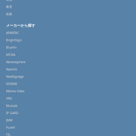
教育
医療
メーカーから探す
APANTAC
BrightSign
Bluefin
MOKA
Nexmosphere
Ascentic
NowSignage
SENSMI
Matrox Video
VNS
MuxLab
IP GARD
JMW
PureFi
TTL