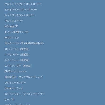
マルチディスプレイコントローラー
ビデオウォールコントローラー
ネットワークコントローラー
マルチビューワー
KVM over IP
セキュアKVMスイッチ
KVMスイッチ
KVMケーブル（IP GARD社製品対応）
コンバーター（変換器）
スプリッター（分配器）
スイッチャー（切替器）
エクステンダー（延長器）
EDIDエミュレーター
幾何学補正・エッジブレンディング
プレビューモニター
Danteオーディオ
エンベデッター・ディエンベデッター
ケーブル