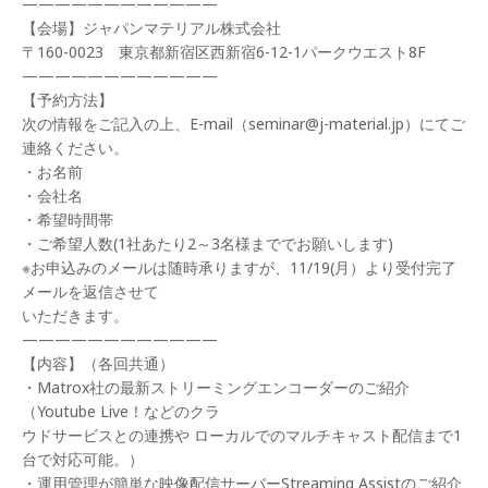
————————————
【会場】ジャパンマテリアル株式会社
〒160-0023 東京都新宿区西新宿6-12-1パークウエスト8F
————————————
【予約方法】
次の情報をご記入の上、E-mail（seminar@j-material.jp）にてご
連絡ください。
・お名前
・会社名
・希望時間帯
・ご希望人数(1社あたり2～3名様まででお願いします)
※お申込みのメールは随時承りますが、11/19(月）より受付完了
メールを返信させて
いただきます。
————————————
【内容】（各回共通）
・Matrox社の最新ストリーミングエンコーダーのご紹介
（Youtube Live！などのクラ
ウドサービスとの連携や ローカルでのマルチキャスト配信まで1
台で対応可能。）
・運用管理が簡単な映像配信サーバーStreaming Assistのご紹介