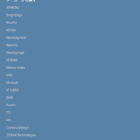
APANTAC
BrightSign
Bluefin
MOKA
Nexmosphere
Ascentic
NowSignage
SENSMI
Matrox Video
VNS
MuxLab
IP GARD
JMW
PureFi
TTL
VRi
ContourDesign
ZEBRA Technologies