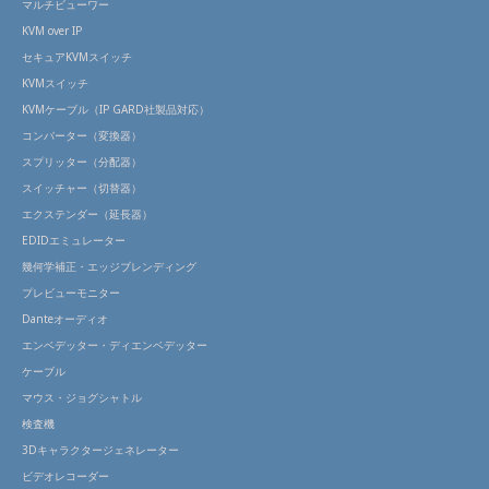
マルチビューワー
KVM over IP
セキュアKVMスイッチ
KVMスイッチ
KVMケーブル（IP GARD社製品対応）
コンバーター（変換器）
スプリッター（分配器）
スイッチャー（切替器）
エクステンダー（延長器）
EDIDエミュレーター
幾何学補正・エッジブレンディング
プレビューモニター
Danteオーディオ
エンベデッター・ディエンベデッター
ケーブル
マウス・ジョグシャトル
検査機
3Dキャラクタージェネレーター
ビデオレコーダー