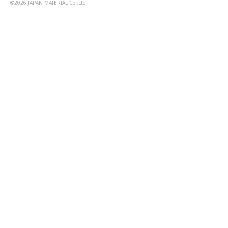
©2026 JAPAN MATERIAL Co.,Ltd.