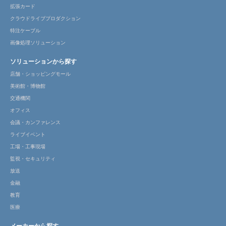
拡張カード
クラウドライブプロダクション
特注ケーブル
画像処理ソリューション
ソリューションから探す
店舗・ショッピングモール
美術館・博物館
交通機関
オフィス
会議・カンファレンス
ライブイベント
工場・工事現場
監視・セキュリティ
放送
金融
教育
医療
メーカーから探す