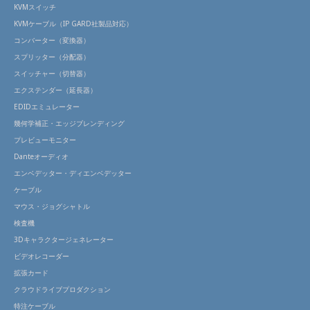
KVMスイッチ
KVMケーブル（IP GARD社製品対応）
コンバーター（変換器）
スプリッター（分配器）
スイッチャー（切替器）
エクステンダー（延長器）
EDIDエミュレーター
幾何学補正・エッジブレンディング
プレビューモニター
Danteオーディオ
エンベデッター・ディエンベデッター
ケーブル
マウス・ジョグシャトル
検査機
3Dキャラクタージェネレーター
ビデオレコーダー
拡張カード
クラウドライブプロダクション
特注ケーブル