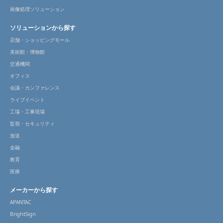
画像処理ソリューション
ソリューションから探す
店舗・ショッピングモール
美術館・博物館
交通機関
オフィス
会議・カンファレンス
ライブイベント
工場・工事現場
監視・セキュリティ
放送
金融
教育
医療
メーカーから探す
APANTAC
BrightSign