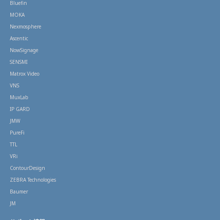
Bluefin
MOKA
Nexmosphere
Ascentic
NowSignage
SENSMI
Matrox Video
VNS
MuxLab
IP GARD
JMW
PureFi
TTL
VRi
ContourDesign
ZEBRA Technologies
Baumer
JM