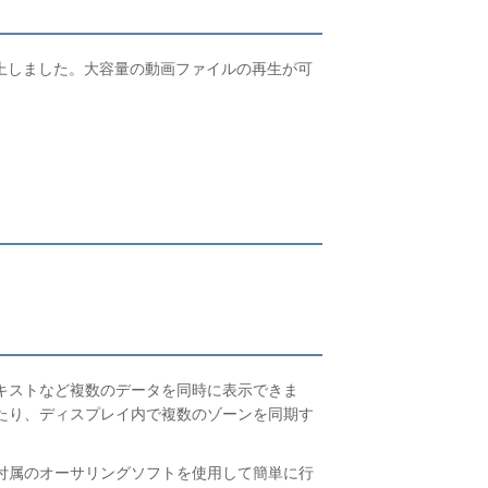
思い通りのサイネージを実
現する多彩な機能
向上しました。大容量の動画ファイルの再生が可
オーサリングソフトウェア
「BrightAuthor」で簡単
にコンテンツを作成・配信
設置しやすいコンパクトな
筐体
機能一覧
HDMI入力
キストなど複数のデータを同時に表示できま
たり、ディスプレイ内で複数のゾーンを同期す
タッチ/スワイプ
付属のオーサリングソフトを使用して簡単に行
インタラクティブ機能