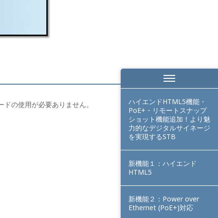
ハイエンドHTML5機能・
源コードの使用が必要ありません。
PoE+・リモートスナップ
ショット機能追加！より魅
力的なデジタルサイネージ
を実現するSTB
新機能１：ハイエンド
HTML5
新機能２：Power over
Ethernet (PoE+)対応