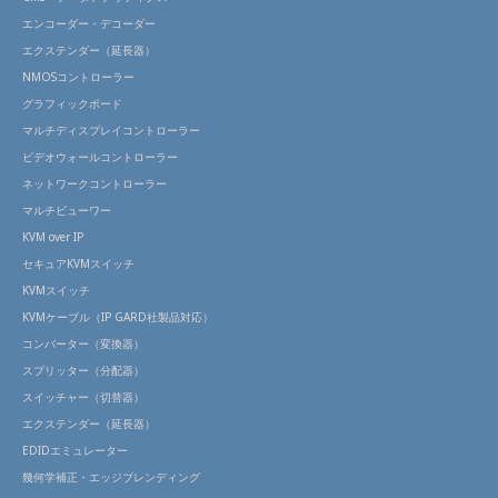
エンコーダー・デコーダー
エクステンダー（延長器）
NMOSコントローラー
グラフィックボード
マルチディスプレイコントローラー
ビデオウォールコントローラー
ネットワークコントローラー
マルチビューワー
KVM over IP
セキュアKVMスイッチ
KVMスイッチ
KVMケーブル（IP GARD社製品対応）
コンバーター（変換器）
スプリッター（分配器）
スイッチャー（切替器）
エクステンダー（延長器）
EDIDエミュレーター
幾何学補正・エッジブレンディング