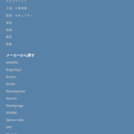
ライブイベント
工場・工事現場
監視・セキュリティ
放送
金融
教育
医療
メーカーから探す
APANTAC
BrightSign
Bluefin
MOKA
Nexmosphere
Ascentic
NowSignage
SENSMI
Matrox Video
VNS