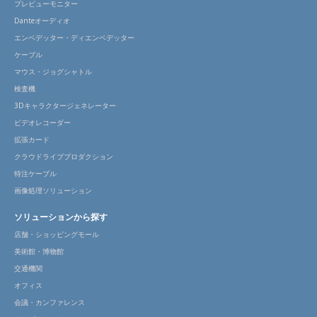
プレビューモニター
Danteオーディオ
エンベデッター・ディエンベデッター
ケーブル
マウス・ジョグシャトル
検査機
3Dキャラクタージェネレーター
ビデオレコーダー
拡張カード
クラウドライブプロダクション
特注ケーブル
画像処理ソリューション
ソリューションから探す
店舗・ショッピングモール
美術館・博物館
交通機関
オフィス
会議・カンファレンス