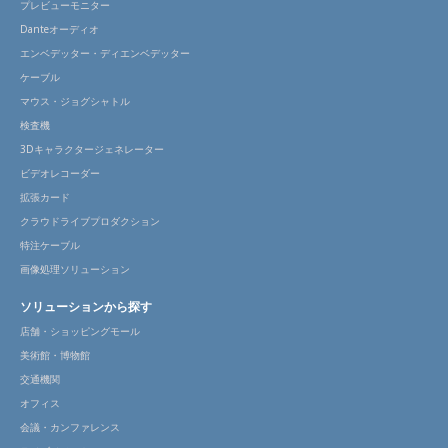
プレビューモニター
Danteオーディオ
エンベデッター・ディエンベデッター
ケーブル
マウス・ジョグシャトル
検査機
3Dキャラクタージェネレーター
ビデオレコーダー
拡張カード
クラウドライブプロダクション
特注ケーブル
画像処理ソリューション
ソリューションから探す
店舗・ショッピングモール
美術館・博物館
交通機関
オフィス
会議・カンファレンス