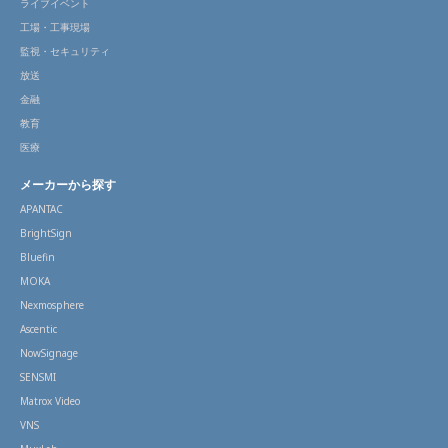
ライブイベント
工場・工事現場
監視・セキュリティ
放送
金融
教育
医療
メーカーから探す
APANTAC
BrightSign
Bluefin
MOKA
Nexmosphere
Ascentic
NowSignage
SENSMI
Matrox Video
VNS