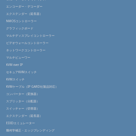
エンコーダー・デコーダー
エクステンダー（延長器）
NMOSコントローラー
グラフィックボード
マルチディスプレイコントローラー
ビデオウォールコントローラー
ネットワークコントローラー
マルチビューワー
KVM over IP
セキュアKVMスイッチ
KVMスイッチ
KVMケーブル（IP GARD社製品対応）
コンバーター（変換器）
スプリッター（分配器）
スイッチャー（切替器）
エクステンダー（延長器）
EDIDエミュレーター
幾何学補正・エッジブレンディング