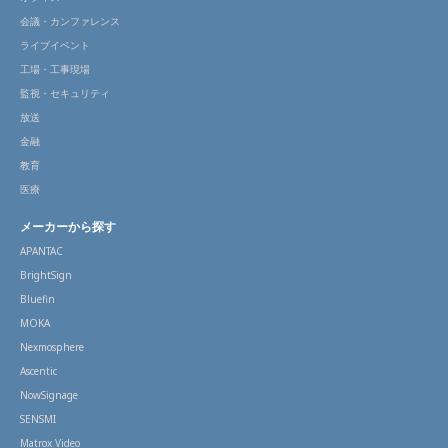
会議・カンファレンス
ライブイベント
工場・工事現場
監視・セキュリティ
放送
金融
教育
医療
メーカーから探す
APANTAC
BrightSign
Bluefin
MOKA
Nexmosphere
Ascentic
NowSignage
SENSMI
Matrox Video