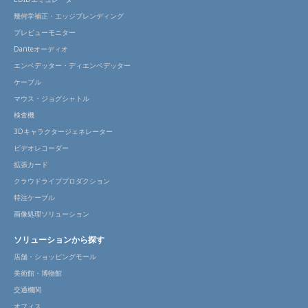
幾何学補正・エッジブレンディング
プレビューモニター
Danteオーディオ
エンベデッター・ディエンベデッター
ケーブル
マウス・ジョグシャトル
検査機
3Dキャラクタージェネレーター
ビデオレコーダー
拡張カード
クラウドライブプロダクション
特注ケーブル
画像処理ソリューション
ソリューションから探す
店舗・ショッピングモール
美術館・博物館
交通機関
オフィス