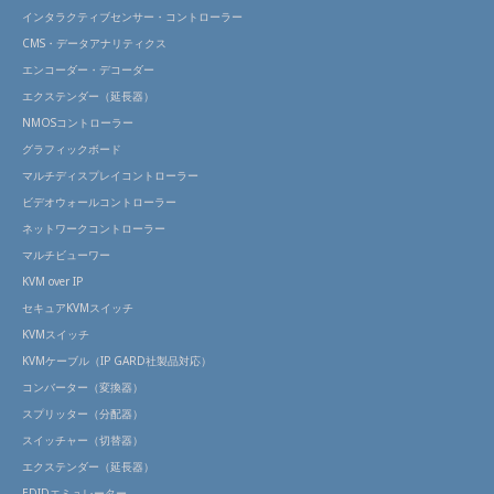
インタラクティブセンサー・コントローラー
CMS・データアナリティクス
エンコーダー・デコーダー
エクステンダー（延長器）
NMOSコントローラー
グラフィックボード
マルチディスプレイコントローラー
ビデオウォールコントローラー
ネットワークコントローラー
マルチビューワー
KVM over IP
セキュアKVMスイッチ
KVMスイッチ
KVMケーブル（IP GARD社製品対応）
コンバーター（変換器）
スプリッター（分配器）
スイッチャー（切替器）
エクステンダー（延長器）
EDIDエミュレーター