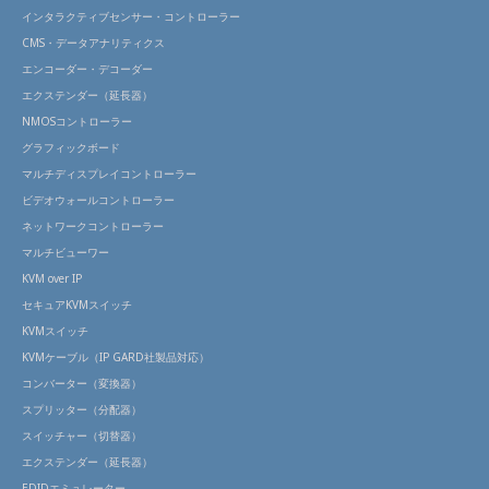
インタラクティブセンサー・コントローラー
CMS・データアナリティクス
エンコーダー・デコーダー
エクステンダー（延長器）
NMOSコントローラー
グラフィックボード
マルチディスプレイコントローラー
ビデオウォールコントローラー
ネットワークコントローラー
マルチビューワー
KVM over IP
セキュアKVMスイッチ
KVMスイッチ
KVMケーブル（IP GARD社製品対応）
コンバーター（変換器）
スプリッター（分配器）
スイッチャー（切替器）
エクステンダー（延長器）
EDIDエミュレーター