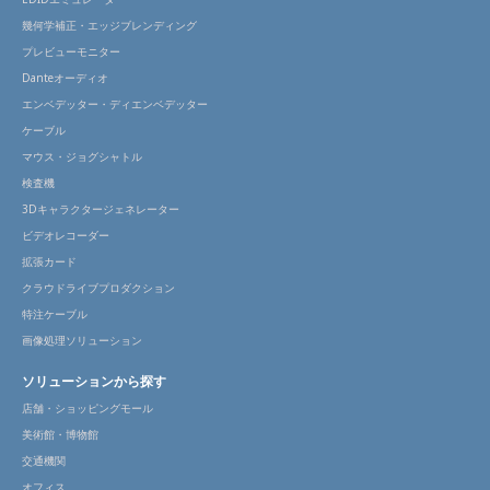
幾何学補正・エッジブレンディング
プレビューモニター
Danteオーディオ
エンベデッター・ディエンベデッター
ケーブル
マウス・ジョグシャトル
検査機
3Dキャラクタージェネレーター
ビデオレコーダー
拡張カード
クラウドライブプロダクション
特注ケーブル
画像処理ソリューション
ソリューションから探す
店舗・ショッピングモール
美術館・博物館
交通機関
オフィス