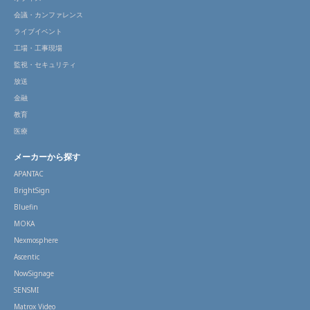
会議・カンファレンス
ライブイベント
工場・工事現場
監視・セキュリティ
放送
金融
教育
医療
メーカーから探す
APANTAC
BrightSign
Bluefin
MOKA
Nexmosphere
Ascentic
NowSignage
SENSMI
Matrox Video