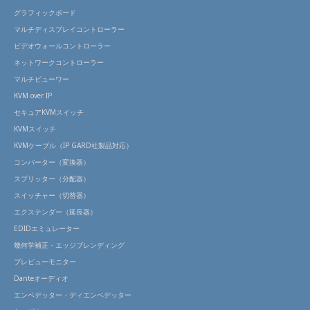
グラフィックボード
マルチディスプレイコントローラー
ビデオウォールコントローラー
ネットワークコントローラー
マルチビューワー
KVM over IP
セキュアKVMスイッチ
KVMスイッチ
KVMケーブル（IP GARD社製品対応）
コンバーター（変換器）
スプリッター（分配器）
スイッチャー（切替器）
エクステンダー（延長器）
EDIDエミュレーター
幾何学補正・エッジブレンディング
プレビューモニター
Danteオーディオ
エンベデッター・ディエンベデッター