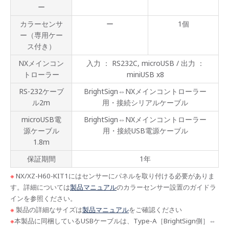
ー
カラーセンサ
ー
1個
ー（専用ケー
ス付き）
NXメインコン
入力 ： RS232C, microUSB / 出力 ：
トローラー
miniUSB x8
RS-232ケーブ
BrightSign⇔NXメインコントローラー
ル2m
用・接続シリアルケーブル
microUSB電
BrightSign⇔NXメインコントローラー
源ケーブル
用・接続USB電源ケーブル
1.8m
保証期間
1年
※
NX/XZ-H60-KIT1にはセンサーにパネルを取り付ける必要がありま
す。詳細については
製品マニュアル
のカラーセンサー設置のガイドラ
インを参照ください。
※
製品の詳細なサイズは
製品マニュアル
をご確認ください
※
本製品に同梱しているUSBケーブルは、Type-A［BrightSign側］⇔