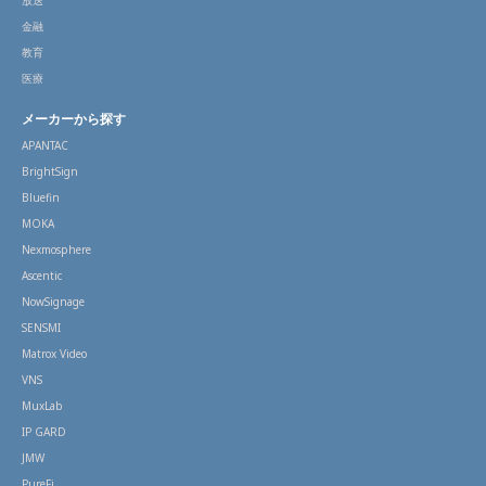
放送
金融
教育
医療
メーカーから探す
APANTAC
BrightSign
Bluefin
MOKA
Nexmosphere
Ascentic
NowSignage
SENSMI
Matrox Video
VNS
MuxLab
IP GARD
JMW
PureFi