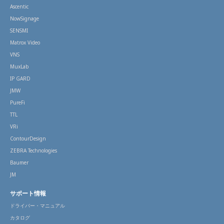
Ascentic
NowSignage
SENSMI
Matrox Video
VNS
MuxLab
IP GARD
JMW
PureFi
TTL
VRi
ContourDesign
ZEBRA Technologies
Baumer
JM
サポート情報
ドライバー・マニュアル
カタログ