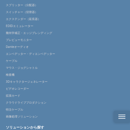
スプリッター（分配器）
スイッチャー（切替器）
エクステンダー（延長器）
EDIDエミュレーター
幾何学補正・エッジブレンディング
プレビューモニター
Danteオーディオ
エンベデッター・ディエンベデッター
ケーブル
マウス・ジョグシャトル
検査機
3Dキャラクタージェネレーター
ビデオレコーダー
拡張カード
クラウドライブプロダクション
特注ケーブル
画像処理ソリューション
ソリューションから探す