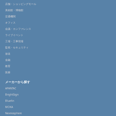
店舗・ショッピングモール
美術館・博物館
交通機関
オフィス
会議・カンファレンス
ライブイベント
工場・工事現場
監視・セキュリティ
放送
金融
教育
医療
メーカーから探す
APANTAC
BrightSign
Bluefin
MOKA
Nexmosphere