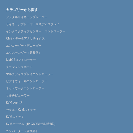
カテゴリーから探す
デジタルサイネージプレーヤー
サイネージプレーヤー内蔵ディスプレイ
インタラクティブセンサー・コントローラー
CMS・データアナリティクス
エンコーダー・デコーダー
エクステンダー（延長器）
NMOSコントローラー
グラフィックボード
マルチディスプレイコントローラー
ビデオウォールコントローラー
ネットワークコントローラー
マルチビューワー
KVM over IP
セキュアKVMスイッチ
KVMスイッチ
KVMケーブル（IP GARD社製品対応）
コンバーター（変換器）