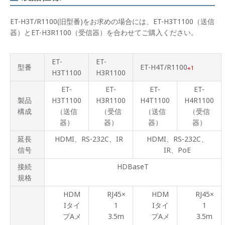
ET-H3T/R1100(旧型番)をお求めの場合には、ET-H3T1100（送信
器）とET-H3R1100（受信器）を合わせてご購入ください。
ET-
ET-
型番
ET-H4T/R1100
1
H3T1100
H3R1100
ET-
ET-
ET-
ET-
製品
H3T1100
H3R1100
H4T1100
H4R1100
構成
（送信
（受信
（送信
（受信
器）
器）
器）
器）
延長
HDMI、RS-232C、IR
HDMI、RS-232C、
信号
IR、PoE
接続
HDBaseT
規格
HDM
RJ45×
HDM
RJ45×
Iタイ
1
Iタイ
1
プAメ
3.5m
プAメ
3.5m