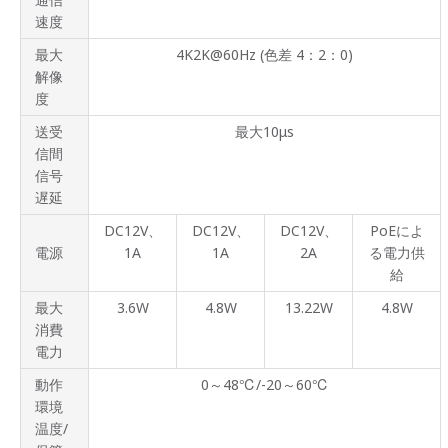
速度
最大
4K2K@60Hz (色差 4：2：0)
解像
度
送受
最大10μs
信間
信号
遅延
DC12V、
DC12V、
DC12V、
PoEによ
電源
1A
1A
2A
る電力供
給
最大
3.6W
4.8W
13.22W
4.8W
消費
電力
動作
0～48℃/-20～60℃
環境
温度/