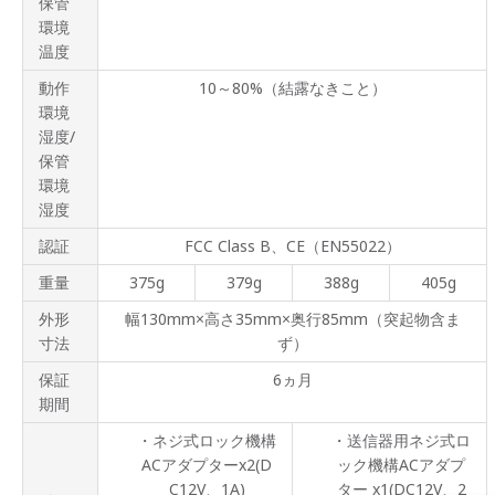
保管
環境
温度
動作
10～80%（結露なきこと）
環境
湿度/
保管
環境
湿度
認証
FCC Class B、CE（EN55022）
重量
375g
379g
388g
405g
外形
幅130mm×高さ35mm×奥行85mm（突起物含ま
寸法
ず）
保証
6ヵ月
期間
・ネジ式ロック機構
・送信器用ネジ式ロ
ACアダプターx2(D
ック機構ACアダプ
C12V、1A)
ター x1(DC12V、2