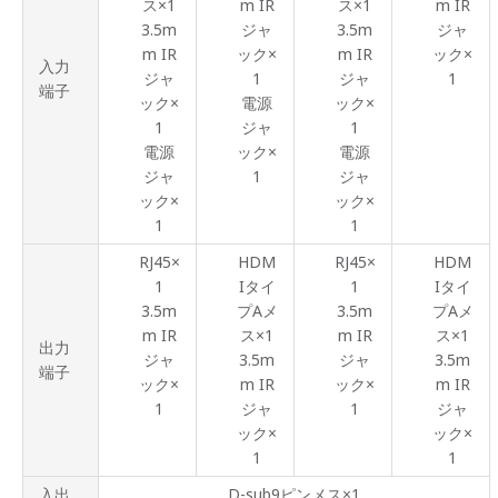
ス×1
m IR
ス×1
m IR
3.5m
ジャ
3.5m
ジャ
m IR
ック×
m IR
ック×
入力
ジャ
1
ジャ
1
端子
ック×
電源
ック×
1
ジャ
1
電源
ック×
電源
ジャ
1
ジャ
ック×
ック×
1
1
RJ45×
HDM
RJ45×
HDM
1
Iタイ
1
Iタイ
3.5m
プAメ
3.5m
プAメ
m IR
ス×1
m IR
ス×1
出力
ジャ
3.5m
ジャ
3.5m
端子
ック×
m IR
ック×
m IR
1
ジャ
1
ジャ
ック×
ック×
1
1
入出
D-sub9ピンメス×1