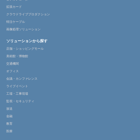
拡張カード
クラウドライブプロダクション
特注ケーブル
画像処理ソリューション
ソリューションから探す
店舗・ショッピングモール
美術館・博物館
交通機関
オフィス
会議・カンファレンス
ライブイベント
工場・工事現場
監視・セキュリティ
放送
金融
教育
医療