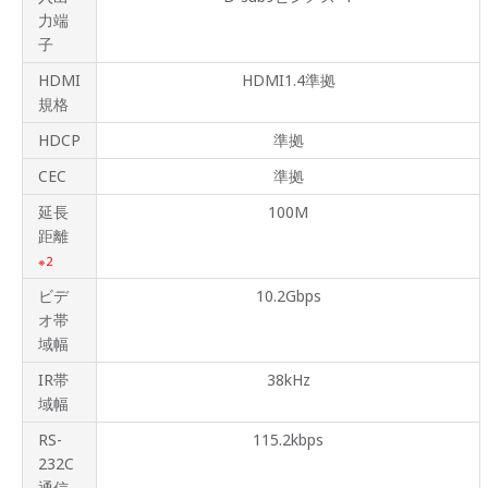
力端
子
HDMI
HDMI1.4準拠
規格
HDCP
準拠
CEC
準拠
延長
100M
距離
2
ビデ
10.2Gbps
オ帯
域幅
IR帯
38kHz
域幅
RS-
115.2kbps
232C
通信