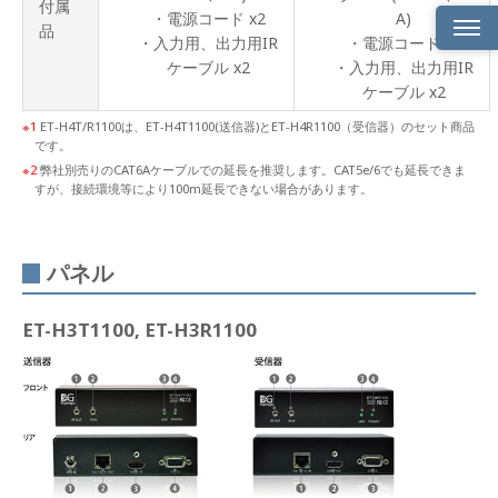
付属
・電源コード x2
A)
品
・入力用、出力用IR
・電源コード x1
ケーブル x2
・入力用、出力用IR
特長
ケーブル x2
4K@60
1
ET-H4T/R1100は、ET-H4T1100(送信器)とET-H4R1100（受信器）のセット商品
2：
です。
0）伝
2
弊社別売りのCAT6Aケーブルでの延長を推奨します。CAT5e/6でも延長できま
送に
対応
すが、接続環境等により100m延長できない場合があります。
電源
コネ
パネル
クタ
ー部
ロッ
ク機
ET-H3T1100, ET-H3R1100
構
HDMI
コネ
クタ
ー部
ロッ
ク機
構