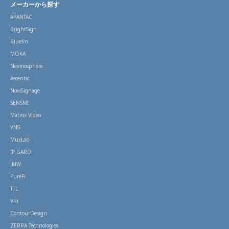
メーカーから探す
APANTAC
BrightSign
Bluefin
MOKA
Nexmosphere
Ascentic
NowSignage
SENSMI
Matrox Video
VNS
MuxLab
IP GARD
JMW
PureFi
TTL
VRi
ContourDesign
ZEBRA Technologies