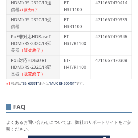
HDMI/RS-232C/IR送
ET-
4711667470414
信器
H3T1100
1
販売終了
HDMI/RS-232C/IR受
ET-
4711667470339
信器
H3R1100
PoE非対応HDBaseT
ET-
4711667470346
HDMI/RS-232C/IR延
H3T/R1100
長器
（販売終了）
PoE対応HDBaseT
ET-
4711667470308
HDMI/RS-232C/IR延
H4T/R1100
長器
（販売終了）
1
後継は
“SB-6335T”
または
“MUX-EH500451”
です。
FAQ
よくあるお問い合わせについては、弊社のサポートサイトをご参
照ください。