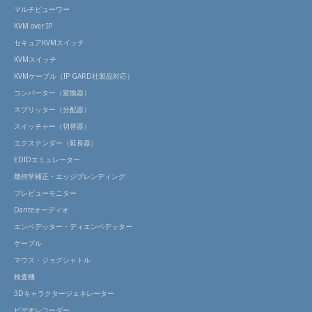
マルチビューワー
KVM over IP
セキュアKVMスイッチ
KVMスイッチ
KVMケーブル（IP GARD社製品対応）
コンバーター（変換器）
スプリッター（分配器）
スイッチャー（切替器）
エクステンダー（延長器）
EDIDエミュレーター
幾何学補正・エッジブレンディング
プレビューモニター
Danteオーディオ
エンベデッター・ディエンベデッター
ケーブル
マウス・ジョグシャトル
検査機
3Dキャラクタージェネレーター
ビデオレコーダー