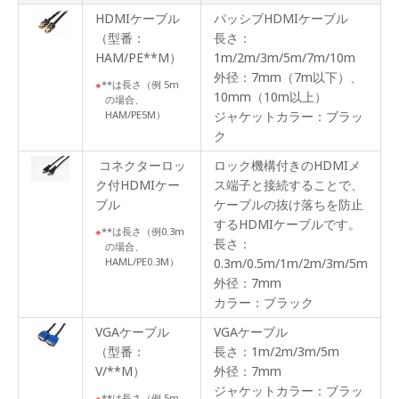
電源
コネ
HDMIケーブル
パッシブHDMIケーブル
クタ
（型番：
長さ：
ー部
HAM/PE**M）
1m/2m/3m/5m/7m/10m
ロッ
ク機
外径：7mm（7m以下）、
**は長さ（例 5m
構
10mm（10m以上）
の場合、
HAM/PE5M）
ジャケットカラー：ブラッ
接続
ク
図
コネクターロッ
ロック機構付きのHDMIメ
製品
ク付HDMIケー
ス端子と接続することで、
仕様
ブル
ケーブルの抜け落ちを防止
するHDMIケーブルです。
パネ
**は長さ（例0.3m
ル
長さ：
の場合、
HAML/PE0.3M）
0.3m/0.5m/1m/2m/3m/5m
ライ
外径：7mm
ンナ
カラー：ブラック
ップ
VGAケーブル
VGAケーブル
オプ
（型番：
長さ：1m/2m/3m/5m
ショ
ン
V/**M）
外径：7mm
ジャケットカラー：ブラッ
**は長さ（例 5m