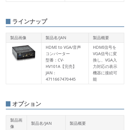
応
サイ
ネー
ラインナップ
ジプ
レー
ヤー
「Brigh
製品画像
製品名/JAN
製品概要
シリ
ーズ
HDMI to VGA/音声
HDMI信号を
3」と
コンバーター
VGA信号に変
組み
型番：CV-
換し、VGA入
合わ
せて
HV101A【完売】
力対応の表示
動作
JAN：
機器に接続可
確認
4711667470445
能
済
HDMI
コネ
クタ
オプション
ー部
のロ
ック
機構
製品画
製品名/JAN
製品概要
像