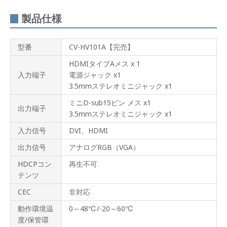
製品仕様
型番
CV-HV101A【完売】
HDMIタイプAメス x 1
入力端子
電源ジャック x1
3.5mmステレオミニジャック x1
ミニD-sub15ピン メス x1
出力端子
3.5mmステレオミニジャック x1
入力信号
DVI、HDMI
出力信号
アナログRGB（VGA）
HDCPコン
再生不可
テンツ
CEC
非対応
動作環境温
0～48℃/-20～60℃
度/保管環