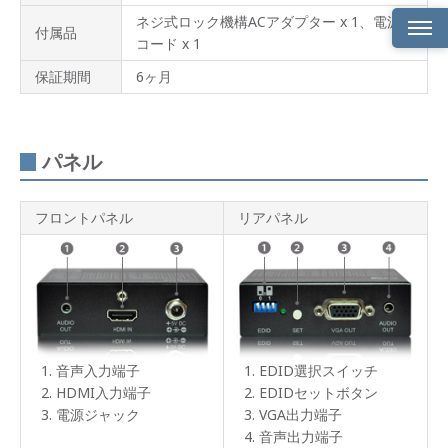
ネジ式ロック機構ACアダプター x 1、電源
付属品
コード x 1
HDMI
保証期間
6ヶ月
信号
を
VGA
信号
に変
パネル
換
EDID
フロントパネル
リアパネル
エミ
ュレ
ーシ
ョン
機能
搭載
アナ
ログ
音声入力端子
EDID選択スイッチ
音声
デエ
HDMI入力端子
EDIDセットボタン
ンベ
電源ジャック
VGA出力端子
デッ
音声出力端子
ド対