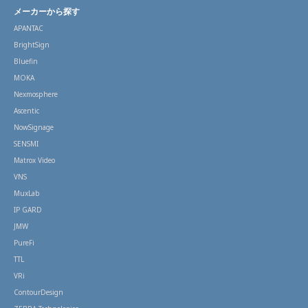
メーカーから探す
APANTAC
BrightSign
Bluefin
MOKA
Nexmosphere
Ascentic
NowSignage
SENSMI
Matrox Video
VNS
MuxLab
IP GARD
JMW
PureFi
TTL
VRi
ContourDesign