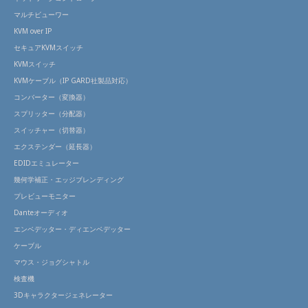
マルチビューワー
KVM over IP
セキュアKVMスイッチ
KVMスイッチ
KVMケーブル（IP GARD社製品対応）
コンバーター（変換器）
スプリッター（分配器）
スイッチャー（切替器）
エクステンダー（延長器）
EDIDエミュレーター
幾何学補正・エッジブレンディング
プレビューモニター
Danteオーディオ
エンベデッター・ディエンベデッター
ケーブル
マウス・ジョグシャトル
検査機
3Dキャラクタージェネレーター