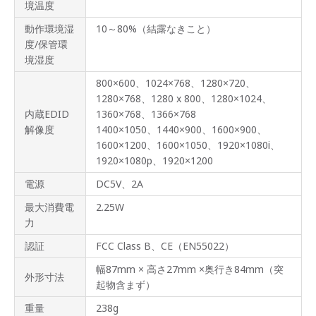
境温度
動作環境湿
10～80%（結露なきこと）
度/保管環
境湿度
800×600、1024×768、1280×720、
1280×768、1280 x 800、1280×1024、
内蔵EDID
1360×768、1366×768
解像度
1400×1050、1440×900、1600×900、
1600×1200、1600×1050、1920×1080i、
1920×1080p、1920×1200
電源
DC5V、2A
最大消費電
2.25W
力
認証
FCC Class B、CE（EN55022）
幅87mm × 高さ27mm ×奥行き84mm（突
外形寸法
起物含まず）
重量
238g