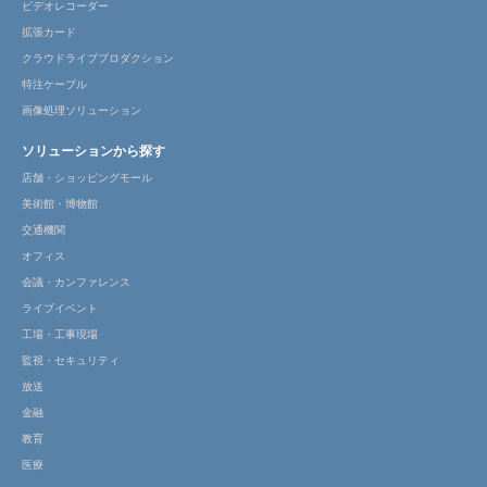
ビデオレコーダー
拡張カード
クラウドライブプロダクション
特注ケーブル
画像処理ソリューション
ソリューションから探す
店舗・ショッピングモール
美術館・博物館
交通機関
オフィス
会議・カンファレンス
ライブイベント
工場・工事現場
監視・セキュリティ
放送
金融
教育
医療