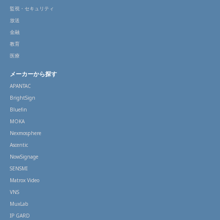
監視・セキュリティ
放送
金融
教育
医療
メーカーから探す
APANTAC
BrightSign
Bluefin
MOKA
Nexmosphere
Ascentic
NowSignage
SENSMI
Matrox Video
VNS
MuxLab
IP GARD