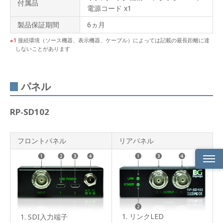
付属品
電源コード x1
製品保証期間
6ヵ月
1
接続環境（ソース機器、表示機器、ケーブル）によっては記載の最長距離に達
しないことがあります
パネル
RP-SD102
フロントパネル
リアパネル
特長
ブー
スタ
ー搭
リンクLED
SDI入力端子