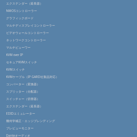
エクステンダー（延長器）
NMOSコントローラー
グラフィックボード
マルチディスプレイコントローラー
ビデオウォールコントローラー
ネットワークコントローラー
マルチビューワー
KVM over IP
セキュアKVMスイッチ
KVMスイッチ
KVMケーブル（IP GARD社製品対応）
コンバーター（変換器）
スプリッター（分配器）
スイッチャー（切替器）
エクステンダー（延長器）
EDIDエミュレーター
幾何学補正・エッジブレンディング
プレビューモニター
Danteオーディオ