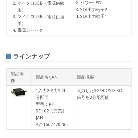
載
パワーLED
マイクロUSB（電源供給
SDI出力端子2
用）
USB
SDI出力端子1
マイクロUSB（電源供給
バッ
テリ
用）
ー駆
電源ジャック
動
電源
コネ
ラインナップ
クタ
ー部
ロッ
ク機
製品画
構
製品名/JAN
製品概要
像
接続
1入力2出力SDI
入力した3G/HD/SD-SDI
図
分配器
信号を2分配可能
型番：RP-
製品
仕様
SD102【完売】
JAN：
パネ
4711667470285
ル