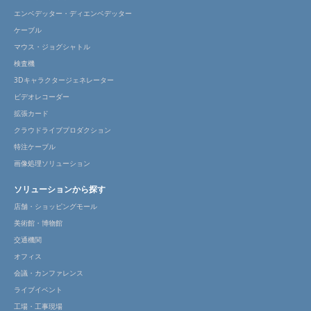
エンベデッター・ディエンベデッター
ケーブル
マウス・ジョグシャトル
検査機
3Dキャラクタージェネレーター
ビデオレコーダー
拡張カード
クラウドライブプロダクション
特注ケーブル
画像処理ソリューション
ソリューションから探す
店舗・ショッピングモール
美術館・博物館
交通機関
オフィス
会議・カンファレンス
ライブイベント
工場・工事現場