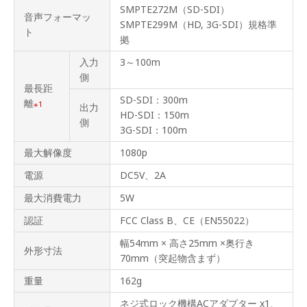
SMPTE272M（SD-SDI）
音声フォーマッ
SMPTE299M（HD, 3G-SDI）規格準
ト
拠
入力
3～100m
側
最長距
SD-SDI：300m
離
1
出力
HD-SDI：150m
側
3G-SDI：100m
最大解像度
1080p
電源
DC5V、2A
最大消費電力
5W
認証
FCC Class B、CE（EN55022）
幅54mm × 高さ25mm ×奥行き
外形寸法
70mm（突起物含まず）
重量
162g
ネジ式ロック機構ACアダプター x1、