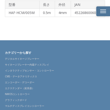
型番
長さ
外径
JAN
HAF-HCM/005M
0.5m
4mm
4522686006047
製品
概要
特長
製品
仕様
カテゴリーから探す
デジタルサイネージプレーヤー
ライ
ンナ
サイネージプレーヤー内蔵ディスプレイ
ップ
インタラクティブセンサー・コントローラー
CMS・データアナリティクス
エンコーダー・デコーダー
エクステンダー（延長器）
NMOSコントローラー
グラフィックボード
マルチディスプレイコントローラー