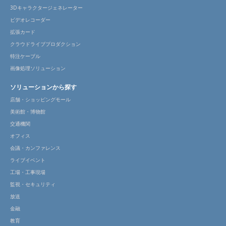
3Dキャラクタージェネレーター
ビデオレコーダー
拡張カード
クラウドライブプロダクション
特注ケーブル
画像処理ソリューション
ソリューションから探す
店舗・ショッピングモール
美術館・博物館
交通機関
オフィス
会議・カンファレンス
ライブイベント
工場・工事現場
監視・セキュリティ
放送
金融
教育