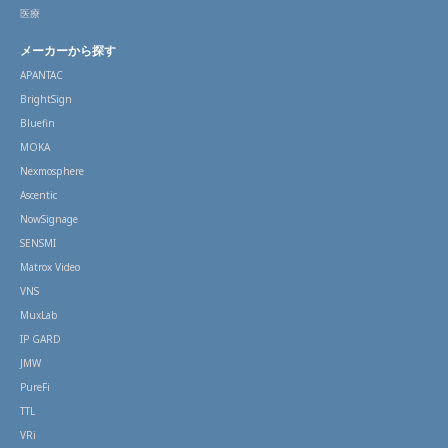
医療
メーカーから探す
APANTAC
BrightSign
Bluefin
MOKA
Nexmosphere
Ascentic
NowSignage
SENSMI
Matrox Video
VNS
MuxLab
IP GARD
JMW
PureFi
TTL
VRi