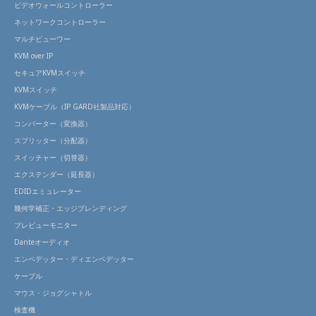
ビデオウォールコントローラー
ネットワークコントローラー
マルチビューワー
KVM over IP
セキュアKVMスイッチ
KVMスイッチ
KVMケーブル（IP GARD社製品対応）
コンバーター（変換器）
スプリッター（分配器）
スイッチャー（切替器）
エクステンダー（延長器）
EDIDエミュレーター
幾何学補正・エッジブレンディング
プレビューモニター
Danteオーディオ
エンベデッター・ディエンベデッター
ケーブル
マウス・ジョグシャトル
検査機