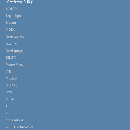
メーカーから探す
APANTAC
BrightSign
Bluefin
MOKA
Nexmosphere
Ascentic
NowSignage
SENSMI
Matrox Video
VNS
MuxLab
IP GARD
JMW
PureFi
TTL
VRi
ContourDesign
ZEBRA Technologies