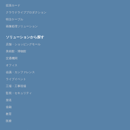
拡張カード
クラウドライブプロダクション
特注ケーブル
画像処理ソリューション
ソリューションから探す
店舗・ショッピングモール
美術館・博物館
交通機関
オフィス
会議・カンファレンス
ライブイベント
工場・工事現場
監視・セキュリティ
放送
金融
教育
医療