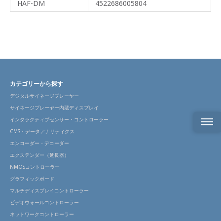
HAF-DM
4522686005804
カテゴリーから探す
デジタルサイネージプレーヤー
サイネージプレーヤー内蔵ディスプレイ
インタラクティブセンサー・コントローラー
CMS・データアナリティクス
製品
エンコーダー・デコーダー
概要
エクステンダー（延長器）
NMOSコントローラー
特長
グラフィックボード
製品
マルチディスプレイコントローラー
仕様
ビデオウォールコントローラー
ネットワークコントローラー
ライ