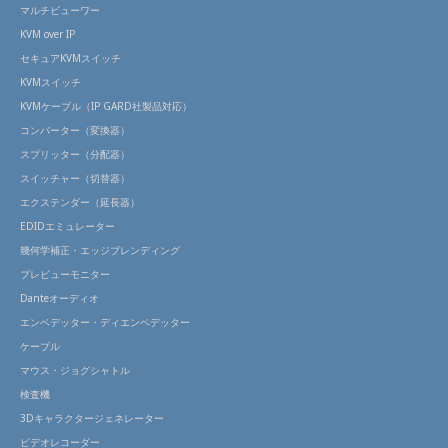
ンナ
マルチビューワー
ップ
KVM over IP
セキュアKVMスイッチ
KVMスイッチ
KVMケーブル（IP GARD社製品対応）
コンバーター（変換器）
スプリッター（分配器）
スイッチャー（切替器）
エクステンダー（延長器）
EDIDエミュレーター
幾何学補正・エッジブレンディング
プレビューモニター
Danteオーディオ
エンベデッター・ディエンベデッター
ケーブル
マウス・ジョグシャトル
検査機
3Dキャラクタージェネレーター
ビデオレコーダー