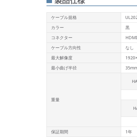
製品仕様
ケーブル規格
UL20
カラー
黒
コネクター
HDM
ケーブル方向性
なし
最大解像度
1920
最小曲げ半径
35m
H
重量
H
保証期間
1年