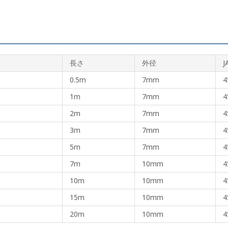
長さ
外径
J
0.5m
7mm
4
1m
7mm
4
2m
7mm
4
3m
7mm
4
5m
7mm
4
7m
10mm
4
10m
10mm
4
15m
10mm
4
20m
10mm
4