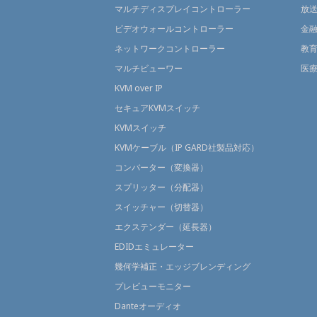
マルチディスプレイコントローラー
放
ビデオウォールコントローラー
金
ネットワークコントローラー
教
マルチビューワー
医
KVM over IP
セキュアKVMスイッチ
KVMスイッチ
KVMケーブル（IP GARD社製品対応）
コンバーター（変換器）
スプリッター（分配器）
スイッチャー（切替器）
エクステンダー（延長器）
EDIDエミュレーター
幾何学補正・エッジブレンディング
プレビューモニター
Danteオーディオ