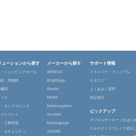
リューションから探す
メーカーから探す
サポート情報
舗・ショッピングモール
APANTAC
ドライバー・マニュアル
術館・博物館
BrightSign
カタログ
通機関
Bluefin
よくあるご質問
フィス
MOKA
保証規定
議・カンファレンス
Nexmosphere
ピックアップ
イブイベント
Ascentic
デジタルサイネージをはじ
場・工事現場
NowSignage
マルチディスプレイで表示
視・セキュリティ
SENSMI