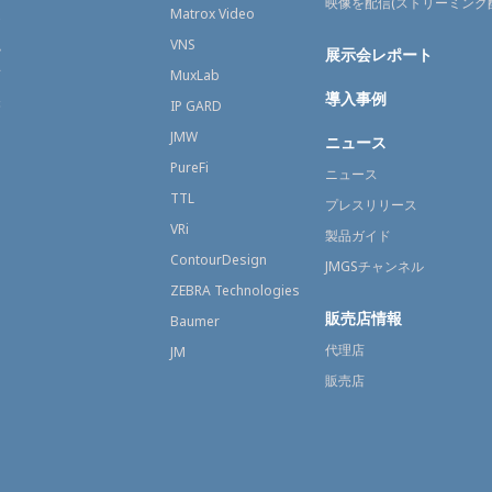
映像を配信(ストリーミング
送
Matrox Video
融
VNS
展示会レポート
育
MuxLab
導入事例
療
IP GARD
JMW
ニュース
PureFi
ニュース
TTL
プレスリリース
VRi
製品ガイド
ContourDesign
JMGSチャンネル
ZEBRA Technologies
販売店情報
Baumer
代理店
JM
販売店