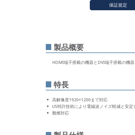
保証規定
製品概要
HDMI端子搭載の機器とDVI端子搭載の機
特長
高解像度1920×1200まで対応
US特許技術により電磁波ノイズ軽減と安定
難燃対応