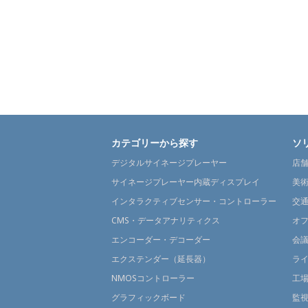
カテゴリーから探す
ソ
デジタルサイネージプレーヤー
店
サイネージプレーヤー内蔵ディスプレイ
美
インタラクティブセンサー・コントローラー
交
CMS・データアナリティクス
オ
エンコーダー・デコーダー
会
エクステンダー（延長器）
ラ
NMOSコントローラー
工
グラフィックボード
監