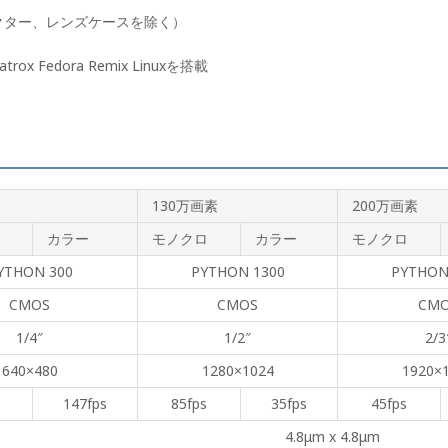
コネクター、レンズケースを除く）
trox Fedora Remix Linuxを搭載
130万画素
200万画素
カラー
モノクロ
カラー
モノクロ
YTHON 300
PYTHON 1300
PYTHON
CMOS
CMOS
CM
1/4″
1/2″
2/3
640×480
1280×1024
1920×
147fps
85fps
35fps
45fps
4.8μm x 4.8μm