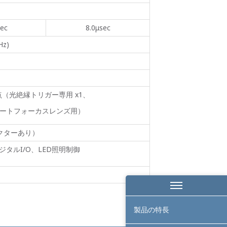
sec
8.0μsec
Hz)
：4点（光絶縁トリガー専用 x1、
an（オートフォーカスレンズ用）
クターあり）
、デジタルI/O、LED照明制御
製品の特長