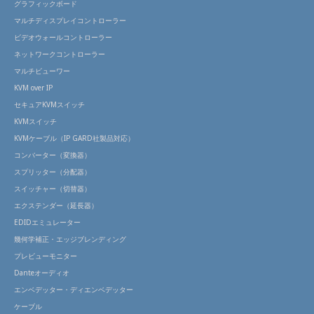
グラフィックボード
製品
マルチディスプレイコントローラー
ライ
ンナ
ビデオウォールコントローラー
ップ
ネットワークコントローラー
一覧
マルチビューワー
KVM over IP
セキュアKVMスイッチ
KVMスイッチ
KVMケーブル（IP GARD社製品対応）
コンバーター（変換器）
スプリッター（分配器）
スイッチャー（切替器）
エクステンダー（延長器）
EDIDエミュレーター
幾何学補正・エッジブレンディング
プレビューモニター
Danteオーディオ
エンベデッター・ディエンベデッター
ケーブル