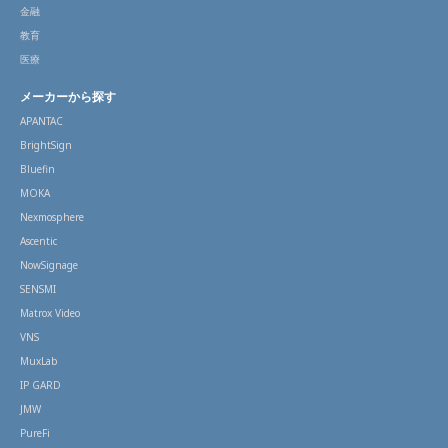
金融
教育
医療
メーカーから探す
APANTAC
BrightSign
Bluefin
MOKA
Nexmosphere
Ascentic
NowSignage
SENSMI
Matrox Video
VNS
MuxLab
IP GARD
JMW
PureFi