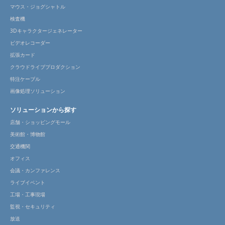
マウス・ジョグシャトル
検査機
3Dキャラクタージェネレーター
ビデオレコーダー
拡張カード
クラウドライブプロダクション
特注ケーブル
画像処理ソリューション
ソリューションから探す
店舗・ショッピングモール
美術館・博物館
交通機関
オフィス
会議・カンファレンス
ライブイベント
工場・工事現場
監視・セキュリティ
放送