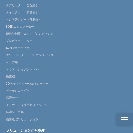
スプリッター（分配器）
スイッチャー（切替器）
エクステンダー（延長器）
EDIDエミュレーター
幾何学補正・エッジブレンディング
プレビューモニター
Danteオーディオ
エンベデッター・ディエンベデッター
ケーブル
マウス・ジョグシャトル
検査機
3Dキャラクタージェネレーター
ビデオレコーダー
拡張カード
クラウドライブプロダクション
特注ケーブル
画像処理ソリューション
ソリューションから探す