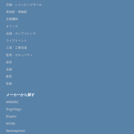
店舗・ショッピングモール
美術館・博物館
交通機関
オフィス
会議・カンファレンス
ライブイベント
工場・工事現場
監視・セキュリティ
放送
金融
教育
医療
メーカーから探す
APANTAC
BrightSign
Bluefin
MOKA
Nexmosphere