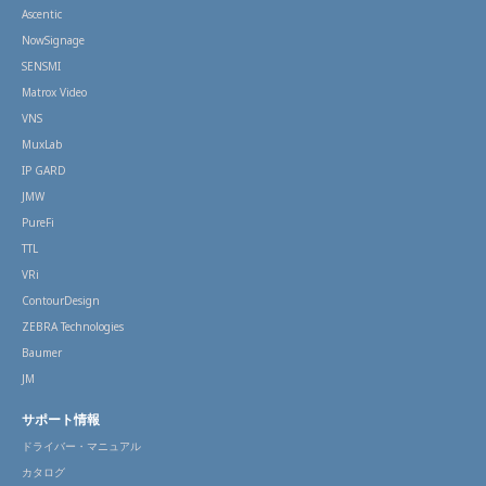
Ascentic
NowSignage
SENSMI
Matrox Video
VNS
MuxLab
IP GARD
JMW
PureFi
TTL
VRi
ContourDesign
ZEBRA Technologies
Baumer
JM
サポート情報
ドライバー・マニュアル
カタログ