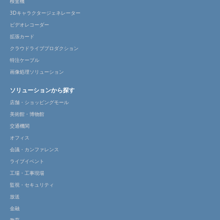
検査機
3Dキャラクタージェネレーター
ビデオレコーダー
拡張カード
クラウドライブプロダクション
特注ケーブル
画像処理ソリューション
ソリューションから探す
店舗・ショッピングモール
美術館・博物館
交通機関
オフィス
会議・カンファレンス
ライブイベント
工場・工事現場
監視・セキュリティ
放送
金融
教育