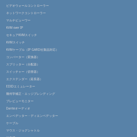
ビデオウォールコントローラー
ネットワークコントローラー
マルチビューワー
KVM over IP
セキュアKVMスイッチ
KVMスイッチ
KVMケーブル（IP GARD社製品対応）
コンバーター（変換器）
スプリッター（分配器）
スイッチャー（切替器）
エクステンダー（延長器）
EDIDエミュレーター
幾何学補正・エッジブレンディング
プレビューモニター
Danteオーディオ
エンベデッター・ディエンベデッター
ケーブル
マウス・ジョグシャトル