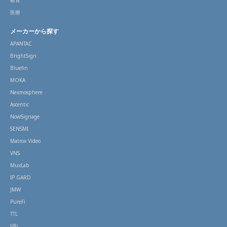
医療
メーカーから探す
APANTAC
BrightSign
Bluefin
MOKA
Nexmosphere
Ascentic
NowSignage
SENSMI
Matrox Video
VNS
MuxLab
IP GARD
JMW
PureFi
TTL
VRi