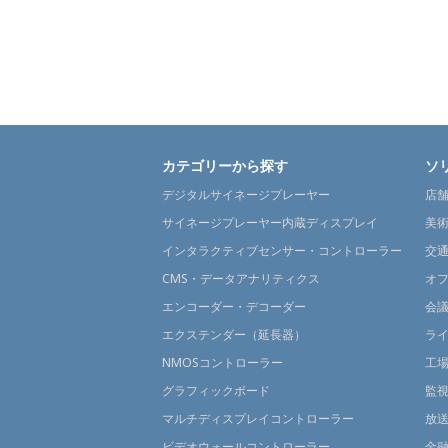
カテゴリーから探す
ソ
デジタルサイネージプレーヤー
店
サイネージプレーヤー内蔵ディスプレイ
美
インタラクティブセンサー・コントローラー
交
CMS・データアナリティクス
オ
エンコーダー・デコーダー
会
エクステンダー（延長器）
ラ
NMOSコントローラー
工
グラフィックボード
監
マルチディスプレイコントローラー
放
ビデオウォールコントローラー
金