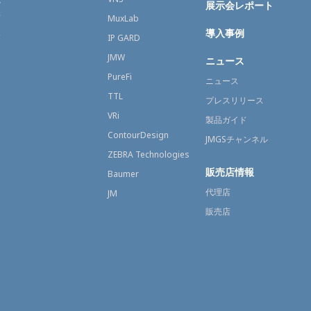
展示会レポート
育
MuxLab
導入事例
療
IP GARD
JMW
ニュース
PureFi
ニュース
TTL
プレスリリース
VRi
製品ガイド
ContourDesign
JMGSチャンネル
ZEBRA Technologies
販売店情報
Baumer
代理店
JM
販売店