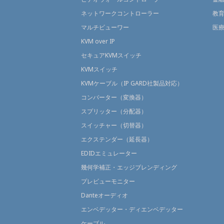
ネットワークコントローラー
教
マルチビューワー
医
KVM over IP
セキュアKVMスイッチ
KVMスイッチ
KVMケーブル（IP GARD社製品対応）
コンバーター（変換器）
スプリッター（分配器）
スイッチャー（切替器）
エクステンダー（延長器）
EDIDエミュレーター
幾何学補正・エッジブレンディング
プレビューモニター
Danteオーディオ
エンベデッター・ディエンベデッター
ケーブル