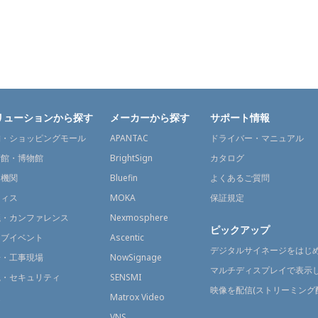
リューションから探す
メーカーから探す
サポート情報
舗・ショッピングモール
APANTAC
ドライバー・マニュアル
術館・博物館
BrightSign
カタログ
通機関
Bluefin
よくあるご質問
フィス
MOKA
保証規定
議・カンファレンス
Nexmosphere
ピックアップ
イブイベント
Ascentic
デジタルサイネージをはじ
場・工事現場
NowSignage
マルチディスプレイで表示
視・セキュリティ
SENSMI
映像を配信(ストリーミング
送
Matrox Video
融
VNS