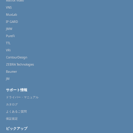
Matrox Video
VNS
MuxLab
IP GARD
JMW
PureFi
TTL
VRi
ContourDesign
ZEBRA Technologies
Baumer
JM
サポート情報
ドライバー・マニュアル
カタログ
よくあるご質問
保証規定
ピックアップ