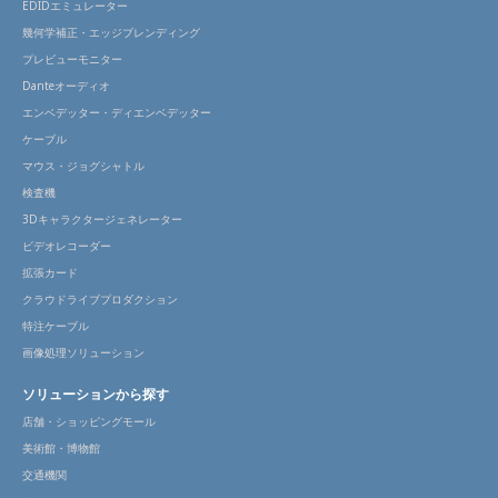
EDIDエミュレーター
幾何学補正・エッジブレンディング
プレビューモニター
Danteオーディオ
エンベデッター・ディエンベデッター
ケーブル
マウス・ジョグシャトル
検査機
3Dキャラクタージェネレーター
ビデオレコーダー
拡張カード
クラウドライブプロダクション
特注ケーブル
画像処理ソリューション
ソリューションから探す
店舗・ショッピングモール
美術館・博物館
交通機関