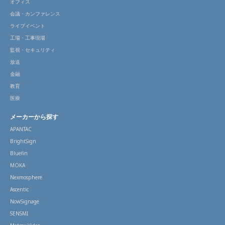
オフィス
会議・カンファレンス
ライブイベント
工場・工事現場
監視・セキュリティ
放送
金融
教育
医療
メーカーから探す
APANTAC
BrightSign
Bluefin
MOKA
Nexmosphere
Ascentic
NowSignage
SENSMI