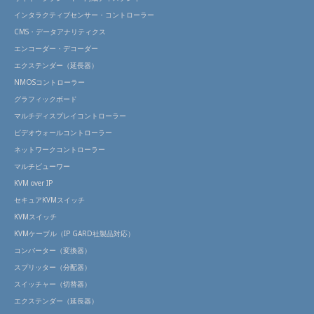
インタラクティブセンサー・コントローラー
CMS・データアナリティクス
エンコーダー・デコーダー
エクステンダー（延長器）
NMOSコントローラー
グラフィックボード
マルチディスプレイコントローラー
ビデオウォールコントローラー
ネットワークコントローラー
マルチビューワー
KVM over IP
セキュアKVMスイッチ
KVMスイッチ
KVMケーブル（IP GARD社製品対応）
コンバーター（変換器）
スプリッター（分配器）
スイッチャー（切替器）
エクステンダー（延長器）