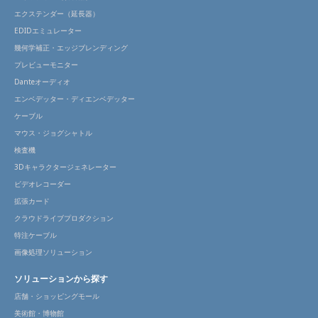
エクステンダー（延長器）
EDIDエミュレーター
幾何学補正・エッジブレンディング
プレビューモニター
Danteオーディオ
エンベデッター・ディエンベデッター
ケーブル
マウス・ジョグシャトル
検査機
3Dキャラクタージェネレーター
ビデオレコーダー
拡張カード
クラウドライブプロダクション
特注ケーブル
画像処理ソリューション
ソリューションから探す
店舗・ショッピングモール
美術館・博物館