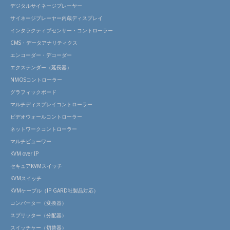
デジタルサイネージプレーヤー
サイネージプレーヤー内蔵ディスプレイ
インタラクティブセンサー・コントローラー
CMS・データアナリティクス
エンコーダー・デコーダー
エクステンダー（延長器）
NMOSコントローラー
グラフィックボード
マルチディスプレイコントローラー
ビデオウォールコントローラー
ネットワークコントローラー
マルチビューワー
KVM over IP
セキュアKVMスイッチ
KVMスイッチ
KVMケーブル（IP GARD社製品対応）
コンバーター（変換器）
スプリッター（分配器）
スイッチャー（切替器）