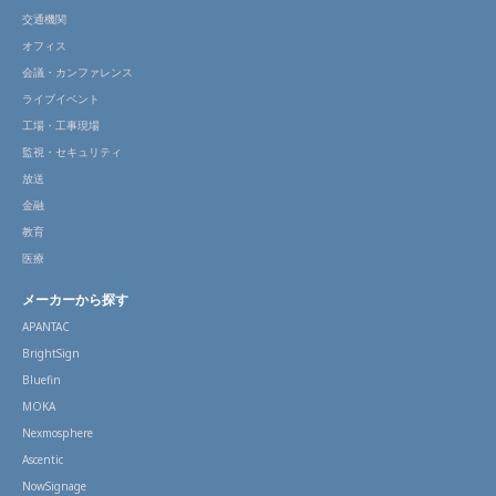
交通機関
オフィス
会議・カンファレンス
ライブイベント
工場・工事現場
監視・セキュリティ
放送
金融
教育
医療
メーカーから探す
APANTAC
BrightSign
Bluefin
MOKA
Nexmosphere
Ascentic
NowSignage