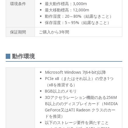
環境条件
最大動作標高：3,000m
動作
最大移動標高：12,000m
環境
動作湿度：20～80%（結露なきこと）
保存湿度：5～95%（結露なきこと）
パッ
ケー
保証期間
ご購入から3年間
ジ内
容
製品
動作環境
の保
証に
つい
て
Microsoft Windows 7(64-bit)以降
PCIe x8（またはそれ以上）の空き1つ
（x8を推奨する）
8GB以上のメモリ
3Dアクセラレーション機能のある256M
B以上ののディスプレイカード（NVIDIA
GeForce又はATI Radeon クラスのカー
ドを推奨）
以下のストレージ要件を満たすこと