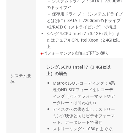
－ システムドライブ：SATA Ⅱ7200rpm
のドライブ×1
－ 保存用ドライブ：（システムドライブ
とは別に）SATA Ⅱ7200rpmのドライブ
×2/RAID 0（ストライピング）で構成
シングルCPU Intel i7（3.4GHz以上）ま
たはデュアルCPU Itel Xeon（2.4GHz以
上
パフォーマンスの詳細は下記の通り
シングルCPU Intel i7（3.4GHz以
上）の場合
システム要
件
Matrox ISOレコーディング：4系
統のHD-SDIフィードをレコーデ
ィング（ビデオフォーマットやデ
ータレートは問わない）
ディスクへの書き出し：ストリー
ミング映像と同じビデオフォーマ
ット、データレートで保存
ストリーミング：1080ｐまでで、