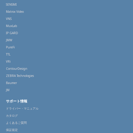
SENSMI
Matrox Video
VNS
MuxLab
IP GARD
JMW
PureFi
TTL
VRi
ContourDesign
ZEBRA Technologies
Baumer
JM
サポート情報
ドライバー・マニュアル
カタログ
よくあるご質問
保証規定