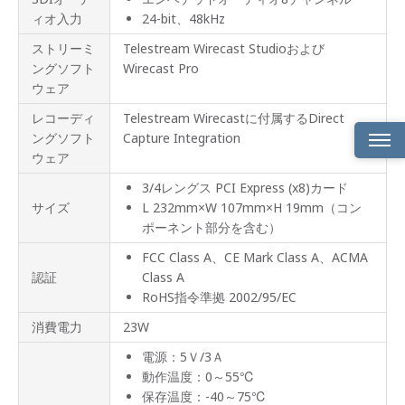
ィオ入力
24-bit、48kHz
ストリーミ
Telestream Wirecast Studioおよび
ングソフト
Wirecast Pro
ウェア
レコーディ
Telestream Wirecastに付属するDirect
ングソフト
Capture Integration
ウェア
4系統
3/4レングス PCI Express (x8)カード
の
HD-
サイズ
L 232mm×W 107mm×H 19mm（コン
SDIビ
ポーネント部分を含む）
デオ
スト
FCC Class A、CE Mark Class A、ACMA
リー
認証
Class A
ムを
キャ
RoHS指令準拠 2002/95/EC
プチ
ャー
消費電力
23W
電源：5Ｖ/3Ａ
特長
動作温度：0～55℃
保存温度：-40～75℃
仕様