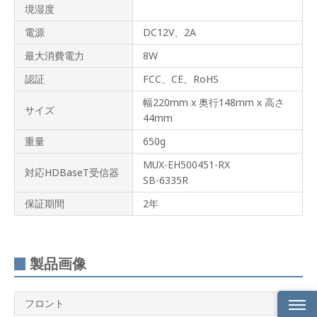
境湿度
電源
DC12V、2A
最大消費電力
8W
認証
FCC、CE、RoHS
幅220mm x 奥行148mm x 高さ
サイズ
44mm
重量
650g
MUX-EH500451-RX
対応HDBaseT受信器
SB-6335R
保証期間
2年
製品画像
フロント