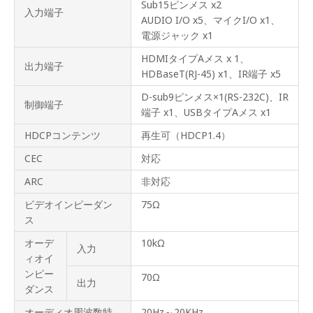
Sub15ピンメス x2
入力端子
AUDIO I/O x5、マイクI/O x1、
電源ジャック x1
HDMIタイプAメス x 1、
出力端子
HDBaseT(RJ-45) x1、IR端子 x5
D-sub9ピンメス×1(RS-232C)、IR
制御端子
端子 x1、USBタイプAメス x1
HDCPコンテンツ
再生可（HDCP1.4）
CEC
対応
ARC
非対応
ビデオインピーダン
75Ω
ス
オーデ
10kΩ
入力
ィオイ
ンピー
70Ω
出力
ダンス
オーディオ周波数特
20Hz～20KHz