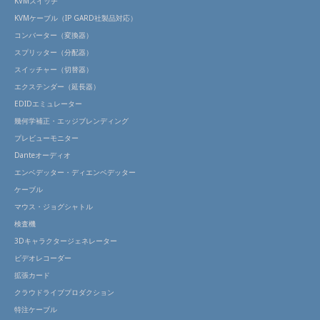
KVMスイッチ
KVMケーブル（IP GARD社製品対応）
コンバーター（変換器）
スプリッター（分配器）
スイッチャー（切替器）
エクステンダー（延長器）
EDIDエミュレーター
幾何学補正・エッジブレンディング
プレビューモニター
Danteオーディオ
エンベデッター・ディエンベデッター
ケーブル
マウス・ジョグシャトル
検査機
3Dキャラクタージェネレーター
ビデオレコーダー
拡張カード
クラウドライブプロダクション
特注ケーブル