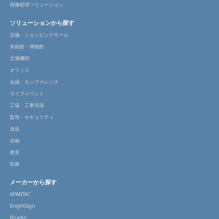
画像処理ソリューション
ソリューションから探す
店舗・ショッピングモール
美術館・博物館
交通機関
オフィス
会議・カンファレンス
ライブイベント
工場・工事現場
監視・セキュリティ
放送
金融
教育
医療
メーカーから探す
APANTAC
BrightSign
Bluefin