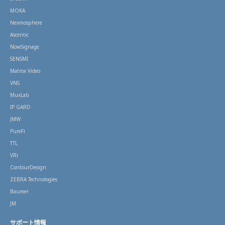
MOKA
Nexmosphere
Ascentic
NowSignage
SENSMI
Matrox Video
VNS
MuxLab
IP GARD
JMW
PureFi
TTL
VRi
ContourDesign
ZEBRA Technologies
Baumer
JM
サポート情報