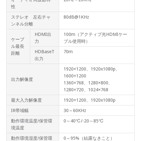
性
ステレオ 左右チャ
80dB@1KHz
ンネル分離
HDMI出
100m（アクティブ光HDMIケー
ケーブ
力
ブル使用時）
ル最長
HDBaseT
70m
距離
出力
1920×1200、1920x1080p、
1600×1200
出力解像度
1360×768、1280×800、
1280×720、1024×768
最大入力解像度
1920×1200、1920x1080p
IR帯域幅
30～60KHz
動作環境温度/保管環
0～40℃/-20～85℃
境温度
動作環境湿度/保管環
0～95%（結露なきこと）