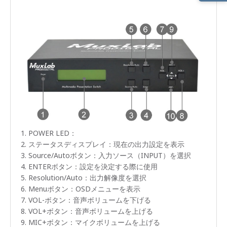
製品
概要
製品
ライ
ンナ
ップ
製品
特長
製品
仕様
POWER LED：
製品
ステータスディスプレイ：現在の出力設定を表示
画像
Source/Autoボタン：入力ソース（INPUT）を選択
ENTERボタン：設定を決定する際に使用
サポ
Resolution/Auto：出力解像度を選択
ート
Menuボタン：OSDメニューを表示
情報
VOL-ボタン：音声ボリュームを下げる
VOL+ボタン：音声ボリュームを上げる
MIC+ボタン：マイクボリュームを上げる