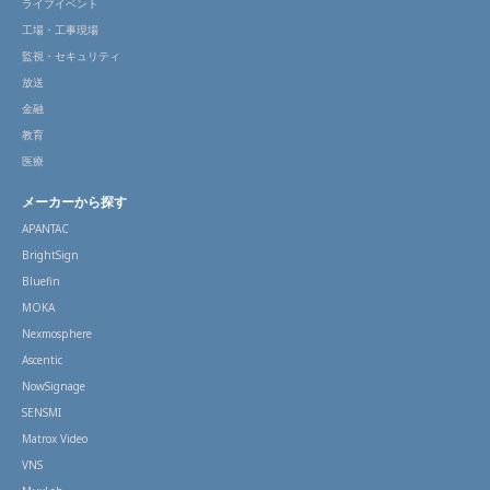
ライブイベント
工場・工事現場
監視・セキュリティ
放送
金融
教育
医療
メーカーから探す
APANTAC
BrightSign
Bluefin
MOKA
Nexmosphere
Ascentic
NowSignage
SENSMI
Matrox Video
VNS