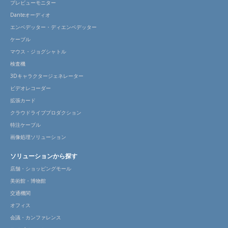
プレビューモニター
Danteオーディオ
エンベデッター・ディエンベデッター
ケーブル
マウス・ジョグシャトル
検査機
3Dキャラクタージェネレーター
ビデオレコーダー
拡張カード
クラウドライブプロダクション
特注ケーブル
画像処理ソリューション
ソリューションから探す
店舗・ショッピングモール
美術館・博物館
交通機関
オフィス
会議・カンファレンス