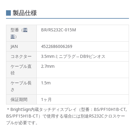
製品仕様
型番（
図
BR/RS232C-015M
面
）
JAN
4522686006269
コネクター
3.5mmミニプラグ⇔DB9ピンオス
ケーブル直
2.7mm
径
ケーブル長
1.5m
さ
保証期間
1ヶ月
＊BrightSign内蔵タッチディスプレイ（型番：BS/PF10H1B-CT,
BS/PF15H1B-CT）で使用する場合には別途RS232Cクロスケー
ブルが必要です。