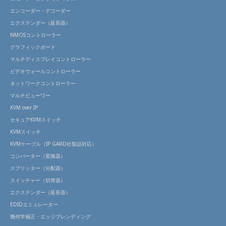
特長
エンコーダー・デコーダー
製品
エクステンダー（延長器）
仕様
NMOSコントローラー
グラフィックボード
サポ
ート
マルチディスプレイコントローラー
情報
ビデオウォールコントローラー
ネットワークコントローラー
マルチビューワー
KVM over IP
セキュアKVMスイッチ
KVMスイッチ
KVMケーブル（IP GARD社製品対応）
コンバーター（変換器）
スプリッター（分配器）
スイッチャー（切替器）
エクステンダー（延長器）
EDIDエミュレーター
幾何学補正・エッジブレンディング