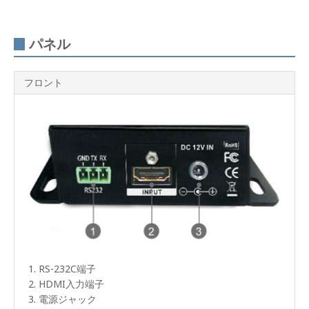
対応
オー
ディ
パネル
オフ
ォー
マッ
ト
フロント
RS-
232C
制御
電源
コネ
クタ
ー部
ロッ
ク機
構
接続
図
RS-232C端子
HDMI入力端子
製品
仕様
電源ジャック