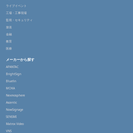
ライブイベント
工場・工事現場
監視・セキュリティ
放送
金融
教育
医療
メーカーから探す
APANTAC
BrightSign
Bluefin
MOKA
Nexmosphere
Ascentic
NowSignage
SENSMI
Matrox Video
VNS