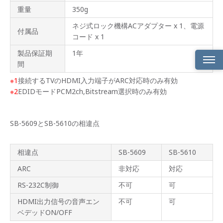
重量
350g
ネジ式ロック機構ACアダプター x 1、電源
付属品
コード x 1
製品保証期
1年
間
※1
接続するTVのHDMI入力端子がARC対応時のみ有効
HDMI
音声
※2
EDIDモードPCM2ch,Bitstream選択時のみ有効
デエ
ンベ
デッ
ド対
SB-5609とSB-5610の相違点
応
ARC
相違点
SB-5609
SB-5610
対応
ARC
非対応
対応
3種類
RS-232C制御
不可
可
の
EDID
モー
HDMI出力信号の音声エン
不可
可
ド
ベデッドON/OFF