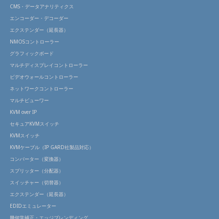
CMS・データアナリティクス
エンコーダー・デコーダー
エクステンダー（延長器）
NMOSコントローラー
グラフィックボード
マルチディスプレイコントローラー
ビデオウォールコントローラー
ネットワークコントローラー
マルチビューワー
KVM over IP
セキュアKVMスイッチ
KVMスイッチ
KVMケーブル（IP GARD社製品対応）
コンバーター（変換器）
スプリッター（分配器）
スイッチャー（切替器）
エクステンダー（延長器）
EDIDエミュレーター
幾何学補正・エッジブレンディング