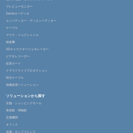
プレビューモニター
Danteオーディオ
エンベデッター・ディエンベデッター
ケーブル
マウス・ジョグシャトル
検査機
3Dキャラクタージェネレーター
ビデオレコーダー
拡張カード
クラウドライブプロダクション
特注ケーブル
画像処理ソリューション
ソリューションから探す
店舗・ショッピングモール
美術館・博物館
交通機関
オフィス
会議・カンファレンス