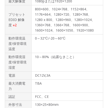
最大解像度
1080pまたは1920×1200
800×600、1024×768、1152×864、
プリセット
1176×664、1280×720、1280×768、
EDID 解像
1280 x 800、1280×960、1280×1024、
度
※2
1360×768、1366×768、1600×900、
1600×1024、1600×1050、1920×1080
動作環境温
0～32℃/-20～60℃
度/保管環境
温度
動作環境湿
10～80%（結露なきこと）
度/保管環境
湿度
電源
DC12V,3A
最大消費電
TBA
力
認証
FCC、CE
外形寸法
130×25×80mm