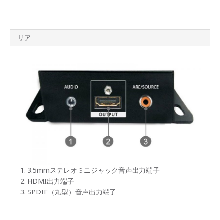
パネ
ル
リア
ライ
ンナ
ップ
3.5mmステレオミニジャック音声出力端子
HDMI出力端子
SPDIF（丸型）音声出力端子