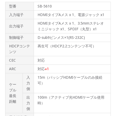
型番
SB-5610
入力端子
HDMIタイプAメス x 1、電源ジャック x1
HDMIタイプAメス x 1、3.5mmステレオ
出力端子
ミニジャック x1、SPDIF（丸型）x1
制御端子
D-sub9ピンメス×1(RS-232C)
HDCPコンテ
再生可（HDCP2.2コンテンツ不可）
ンツ
CEC
対応
ARC
対応
※1
入
15m（パッシブHDMIケーブルのみ接続
力
可）
ケー
側
ブル
最長
出
100m（アクティブ光HDMIケーブル使用
距離
力
時）
側