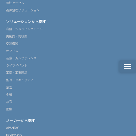
特注ケーブル
画像処理ソリューション
ソリューションから探す
店舗・ショッピングモール
美術館・博物館
交通機関
オフィス
会議・カンファレンス
ライブイベント
工場・工事現場
監視・セキュリティ
放送
金融
教育
医療
メーカーから探す
APANTAC
BrightSign