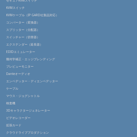
セキュアKVMスイッチ
KVMスイッチ
KVMケーブル（IP GARD社製品対応）
コンバーター（変換器）
スプリッター（分配器）
スイッチャー（切替器）
エクステンダー（延長器）
EDIDエミュレーター
幾何学補正・エッジブレンディング
プレビューモニター
Danteオーディオ
エンベデッター・ディエンベデッター
ケーブル
マウス・ジョグシャトル
検査機
3Dキャラクタージェネレーター
ビデオレコーダー
拡張カード
クラウドライブプロダクション