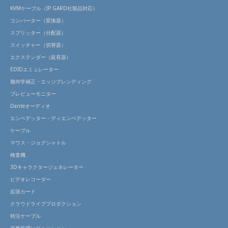
KVMケーブル（IP GARD社製品対応）
コンバーター（変換器）
スプリッター（分配器）
スイッチャー（切替器）
エクステンダー（延長器）
EDIDエミュレーター
幾何学補正・エッジブレンディング
プレビューモニター
Danteオーディオ
エンベデッター・ディエンベデッター
ケーブル
マウス・ジョグシャトル
検査機
3Dキャラクタージェネレーター
ビデオレコーダー
拡張カード
クラウドライブプロダクション
特注ケーブル