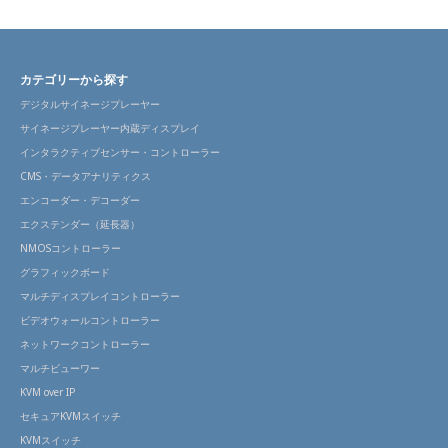
カテゴリーから探す
デジタルサイネージプレーヤー
サイネージプレーヤー内蔵ディスプレイ
インタラクティブセンサー・コントローラー
CMS・データアナリティクス
エンコーダー・デコーダー
エクステンダー（延長器）
NMOSコントローラー
グラフィックボード
マルチディスプレイコントローラー
ビデオウォールコントローラー
ネットワークコントローラー
マルチビューワー
KVM over IP
セキュアKVMスイッチ
KVMスイッチ