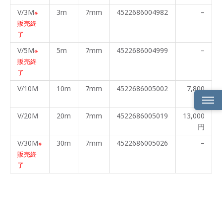
V/3M
3m
7mm
4522686004982
–
※
販売終
了
V/5M
5m
7mm
4522686004999
–
※
販売終
了
V/10M
10m
7mm
4522686005002
7,800
円
V/20M
20m
7mm
4522686005019
13,000
製品
円
概要
V/30M
30m
7mm
4522686005026
–
※
特長
販売終
了
製品
仕様
ライ
ンナ
ップ