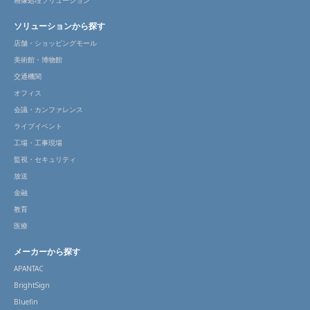
画像処理ソリューション
ソリューションから探す
店舗・ショッピングモール
美術館・博物館
交通機関
オフィス
会議・カンファレンス
ライブイベント
工場・工事現場
監視・セキュリティ
放送
金融
教育
医療
メーカーから探す
APANTAC
BrightSign
Bluefin