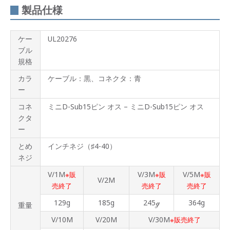
製品仕様
ケー
UL20276
ブル
規格
カラ
ケーブル：黒、コネクタ：青
ー
コネ
ミニD-Sub15ピン オス – ミニD-Sub15ピン オス
クタ
ー
とめ
インチネジ（♯4-40）
ネジ
V/1M
V/3M
V/5M
※販
※販
※販
V/2M
売終了
売終了
売終了
129g
185g
245ℊ
364g
重量
V/10M
V/20M
V/30M
※販売終了