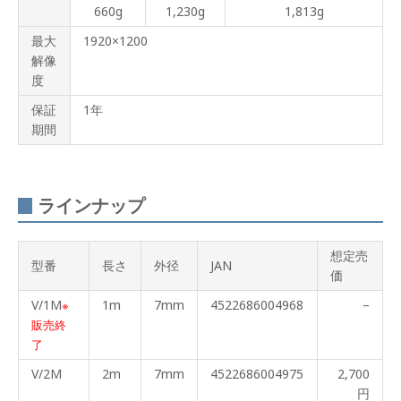
660g
1,230g
1,813g
最大
1920×1200
解像
度
保証
1年
期間
ラインナップ
想定売
型番
長さ
外径
JAN
価
V/1M
1m
7mm
4522686004968
–
※
販売終
了
V/2M
2m
7mm
4522686004975
2,700
円