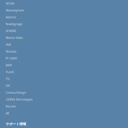
MOKA
Nexmosphere
Ascentic
NowSignage
SENSMI
Matrox Video
VNS
MuxLab
IP GARD
JMW
PureFi
TTL
VRi
ContourDesign
ZEBRA Technologies
Baumer
JM
サポート情報