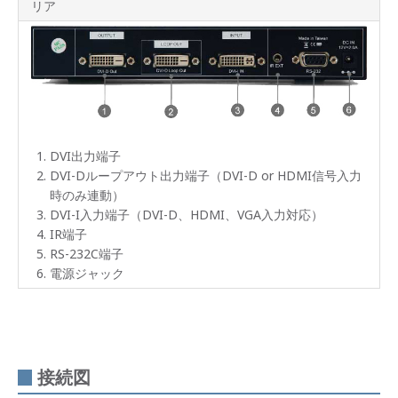
リア
ク機
能搭
載
製品
仕様
パネ
ル
DVI出力端子
DVI-Dループアウト出力端子（DVI-D or HDMI信号入力
接続
図
時のみ連動）
DVI-I入力端子（DVI-D、HDMI、VGA入力対応）
ライ
IR端子
ンナ
RS-232C端子
ップ
電源ジャック
オプ
ショ
ン
接続図