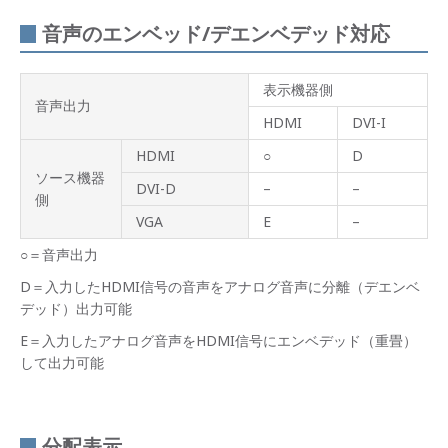
音声のエンベッド/デエンベデッド対応
表示機器側
音声出力
HDMI
DVI-I
HDMI
○
D
ソース機器
DVI-D
–
–
側
VGA
E
–
○＝音声出力
D＝入力したHDMI信号の音声をアナログ音声に分離（デエンベ
デッド）出力可能
E＝入力したアナログ音声をHDMI信号にエンベデッド（重畳）
して出力可能
分配表示