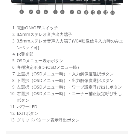
高性
能ス
ケー
リン
電源ON/OFFスイッチ
グ出
3.5mmステレオ音声出力端子
力エ
ンジ
3.5mmステレオ音声入力端子(VGA映像信号入力時のみエ
ン搭
ンベッド可)
載
IR受光部
OSDメニュー表示ボタン
RS-
232C
各種決定ボタン(OSDメニュー時）
制御
上選択（OSDメニュー時）・入力解像度選択ボタン
も可
下選択（OSDメニュー時）・出力解像度選択ボタン
能
左選択（OSDメニュー時）・ワープ設定呼び出しボタン
マル
右選択（OSDメニュー時）・コーナー補正設定呼び出し
チデ
ボタン
ィス
パワーLED
プレ
イ機
EXITボタン
能
グリッドパターン表示呼出ボタン
キー
ロッ