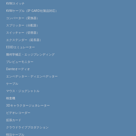
KVMスイッチ
KVMケーブル（IP GARD社製品対応）
コンバーター（変換器）
スプリッター（分配器）
スイッチャー（切替器）
エクステンダー（延長器）
EDIDエミュレーター
幾何学補正・エッジブレンディング
プレビューモニター
Danteオーディオ
エンベデッター・ディエンベデッター
ケーブル
マウス・ジョグシャトル
検査機
3Dキャラクタージェネレーター
ビデオレコーダー
拡張カード
クラウドライブプロダクション
特注ケーブル