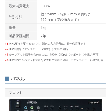
DVI-I
最大消費電力
9.44W
入力
対応
幅225mm ×高さ36mm × 奥行き
外形寸法
160mm（突起物含まず）
DVI-
D出
重量
1kg
力対
応
製品保証期間
2年
HDMI
1
MHL変換を要するモバイル端末の入力信号は、動作保証外です
音声
2
HDMI信号にエンベデッド（重畳）して出力可能
出力
対応
3
ループアウト端子からの出力は、1920x1080pまでサポート（4K出力不可）
4
HDMIのエンベデッド音声をアナログ音声に分離（デエンベデッド）出力可能
音声
のエ
ンベ
ッド/
パネル
デエ
ンベ
デッ
ド対
フロント
応
分配
表示