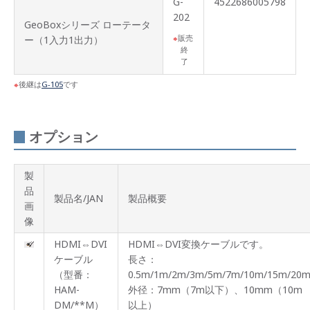
G-
4522686005798
202
GeoBoxシリーズ ローテータ
販売
ー（1入力1出力）
終
了
後継は
G-105
です
オプション
製
品
製品名/JAN
製品概要
画
像
HDMI⇔DVI
HDMI⇔DVI変換ケーブルです。
ケーブル
長さ：
（型番：
0.5m/1m/2m/3m/5m/7m/10m/15m/20
HAM-
外径：7mm（7m以下）、10mm（10m
DM/**M）
以上）