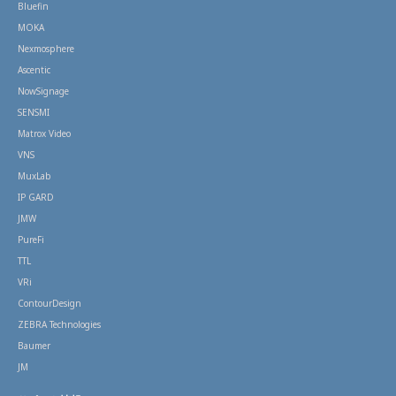
Bluefin
MOKA
Nexmosphere
Ascentic
NowSignage
SENSMI
Matrox Video
VNS
MuxLab
IP GARD
JMW
PureFi
TTL
VRi
ContourDesign
ZEBRA Technologies
Baumer
JM