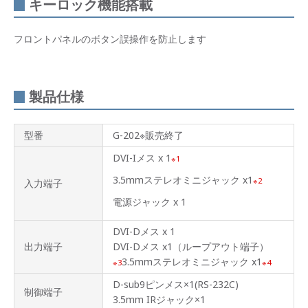
キーロック機能搭載
フロントパネルのボタン誤操作を防止します
製品仕様
型番
G-202※販売終了
DVI-Iメス x 1
1
3.5mmステレオミニジャック x1
2
入力端子
電源ジャック x 1
DVI-Dメス x 1
出力端子
DVI-Dメス x1（ループアウト端子）
3.5mmステレオミニジャック x1
3
4
D-sub9ピンメス×1(RS-232C)
制御端子
3.5mm IRジャック×1