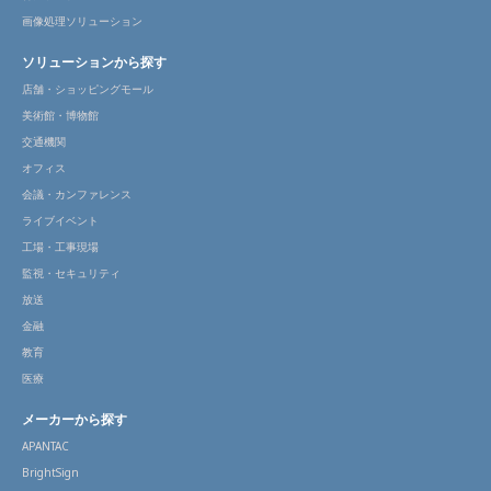
画像処理ソリューション
ソリューションから探す
店舗・ショッピングモール
美術館・博物館
交通機関
オフィス
会議・カンファレンス
ライブイベント
工場・工事現場
監視・セキュリティ
放送
金融
教育
医療
メーカーから探す
APANTAC
BrightSign