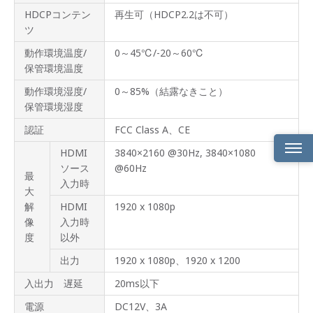
HDCPコンテン
再生可（HDCP2.2は不可）
ツ
動作環境温度/
0～45℃/-20～60℃
保管環境温度
動作環境湿度/
0～85%（結露なきこと）
保管環境湿度
認証
FCC Class A、CE
HDMI
3840×2160 @30Hz, 3840×1080
ソース
@60Hz
最
特長
入力時
大
映像
解
HDMI
1920 x 1080p
反転
像
入力時
表示
度
以外
多彩
出力
1920 x 1080p、1920 x 1200
な補
正機
入出力 遅延
20ms以下
能
電源
DC12V、3A