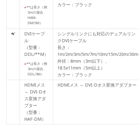
カラー：ブラック
**は長さ（例
5mの場合、
HAM-
DM/5M）
DVIケーブ
シングルリンクにも対応のデュアルリン
ル
クDVIケーブル
（型番：
長さ：
DDL/**M）
1m/2m/3m/5m/7m/10m/15m/20m/30m
外径：8mm（3m以下）、
**は長さ（例
18.5x11mm（5m以上）
3mの場合、
DDL/3M）
カラー：ブラック
HDMIメス
HDMIメス ⇔ DVI-Dオス変換アダプター
⇔ DVI-Dオ
ス変換アダ
プター
（型番：
HAF-DM）