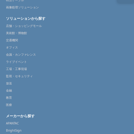
特注ケーブル
画像処理ソリューション
ソリューションから探す
店舗・ショッピングモール
美術館・博物館
交通機関
オフィス
会議・カンファレンス
ライブイベント
工場・工事現場
監視・セキュリティ
放送
金融
教育
医療
メーカーから探す
APANTAC
BrightSign