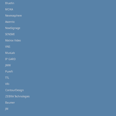
Bluefin
MOKA
Nexmosphere
Ascentic
NowSignage
SENSMI
Matrox Video
VNS
MuxLab
IP GARD
JMW
PureFi
TTL
VRi
ContourDesign
ZEBRA Technologies
Baumer
JM