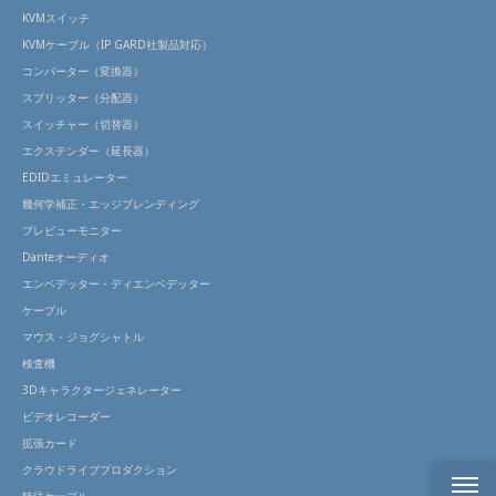
KVMスイッチ
KVMケーブル（IP GARD社製品対応）
コンバーター（変換器）
スプリッター（分配器）
スイッチャー（切替器）
エクステンダー（延長器）
EDIDエミュレーター
幾何学補正・エッジブレンディング
プレビューモニター
Danteオーディオ
エンベデッター・ディエンベデッター
ケーブル
マウス・ジョグシャトル
検査機
3Dキャラクタージェネレーター
ビデオレコーダー
拡張カード
クラウドライブプロダクション