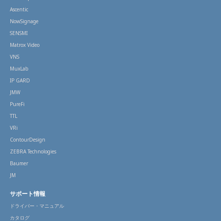
Ascentic
NowSignage
SENSMI
Matrox Video
VNS
MuxLab
IP GARD
JMW
PureFi
TTL
VRi
ContourDesign
ZEBRA Technologies
Baumer
JM
サポート情報
ドライバー・マニュアル
カタログ