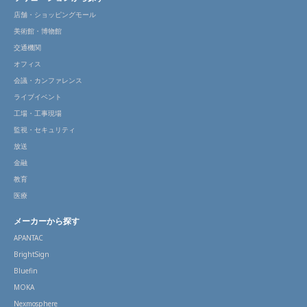
店舗・ショッピングモール
美術館・博物館
交通機関
オフィス
会議・カンファレンス
ライブイベント
工場・工事現場
監視・セキュリティ
放送
金融
教育
医療
メーカーから探す
APANTAC
BrightSign
Bluefin
MOKA
Nexmosphere