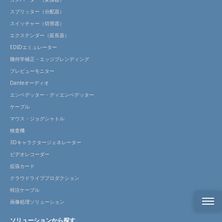
スプリッター（分配器）
スイッチャー（切替器）
エクステンダー（延長器）
EDIDエミュレーター
幾何学補正・エッジブレンディング
プレビューモニター
Danteオーディオ
エンベデッター・ディエンベデッター
ケーブル
マウス・ジョグシャトル
検査機
3Dキャラクタージェネレーター
ビデオレコーダー
拡張カード
クラウドライブプロダクション
特注ケーブル
画像処理ソリューション
ソリューションから探す