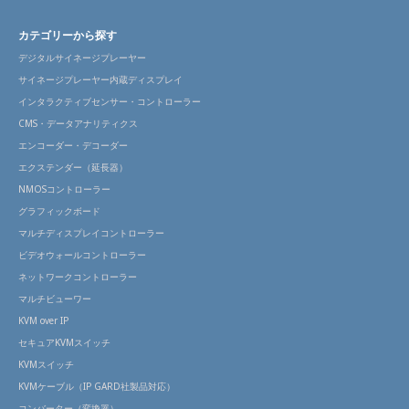
カテゴリーから探す
デジタルサイネージプレーヤー
サイネージプレーヤー内蔵ディスプレイ
インタラクティブセンサー・コントローラー
CMS・データアナリティクス
エンコーダー・デコーダー
エクステンダー（延長器）
NMOSコントローラー
グラフィックボード
マルチディスプレイコントローラー
ビデオウォールコントローラー
ネットワークコントローラー
マルチビューワー
KVM over IP
セキュアKVMスイッチ
KVMスイッチ
KVMケーブル（IP GARD社製品対応）
コンバーター（変換器）