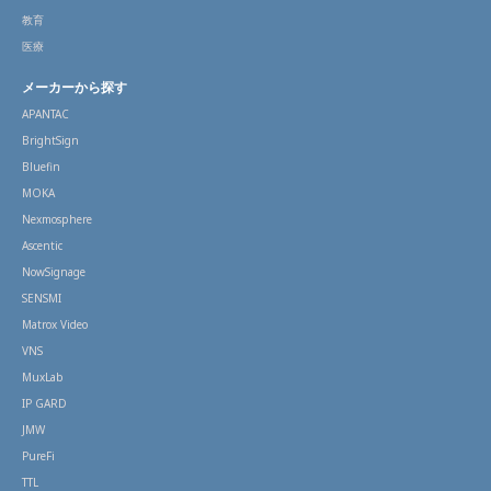
教育
医療
メーカーから探す
APANTAC
BrightSign
Bluefin
MOKA
Nexmosphere
Ascentic
NowSignage
SENSMI
Matrox Video
VNS
MuxLab
IP GARD
JMW
PureFi
TTL