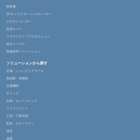
検査機
3Dキャラクタージェネレーター
ビデオレコーダー
拡張カード
クラウドライブプロダクション
特注ケーブル
画像処理ソリューション
ソリューションから探す
店舗・ショッピングモール
美術館・博物館
交通機関
オフィス
会議・カンファレンス
ライブイベント
工場・工事現場
監視・セキュリティ
放送
金融