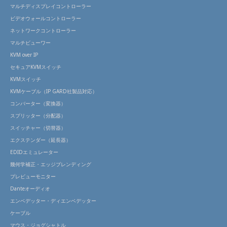
マルチディスプレイコントローラー
ビデオウォールコントローラー
ネットワークコントローラー
マルチビューワー
KVM over IP
セキュアKVMスイッチ
KVMスイッチ
KVMケーブル（IP GARD社製品対応）
コンバーター（変換器）
スプリッター（分配器）
スイッチャー（切替器）
エクステンダー（延長器）
EDIDエミュレーター
幾何学補正・エッジブレンディング
プレビューモニター
Danteオーディオ
エンベデッター・ディエンベデッター
ケーブル
マウス・ジョグシャトル