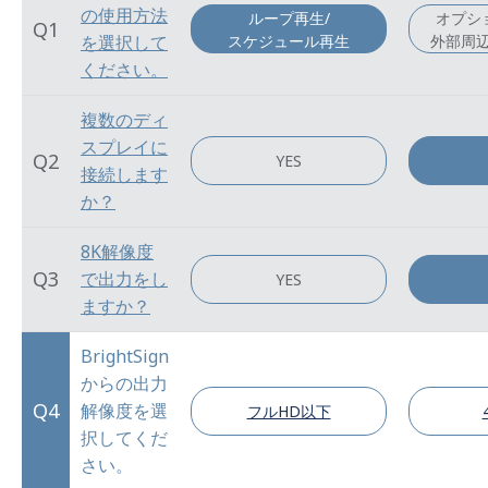
の使用方法
ループ再生/
オプシ
Q1
スケジュール再生
外部周
を選択して
ください。
複数のディ
スプレイに
Q2
YES
接続します
か？
8K解像度
Q3
で出力をし
YES
ますか？
BrightSign
からの出力
Q4
解像度を選
フルHD以下
択してくだ
さい。