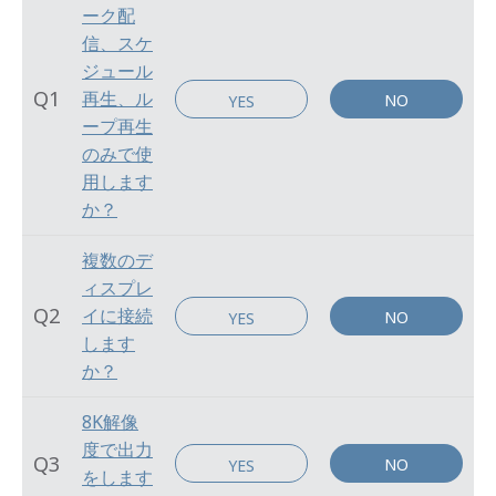
ーク配
信、スケ
ジュール
Q1
再生、ル
NO
YES
ープ再生
のみで使
用します
か？
複数のデ
ィスプレ
Q2
イに接続
NO
YES
します
か？
8K解像
度で出力
Q3
NO
YES
をします