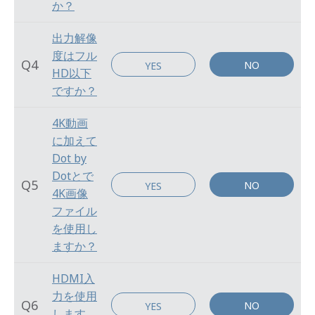
か？
出力解像
度はフル
Q4
NO
YES
HD以下
ですか？
4K動画
に加えて
Dot by
Dotとで
Q5
NO
YES
4K画像
ファイル
を使用し
ますか？
HDMI入
力を使用
Q6
NO
YES
します