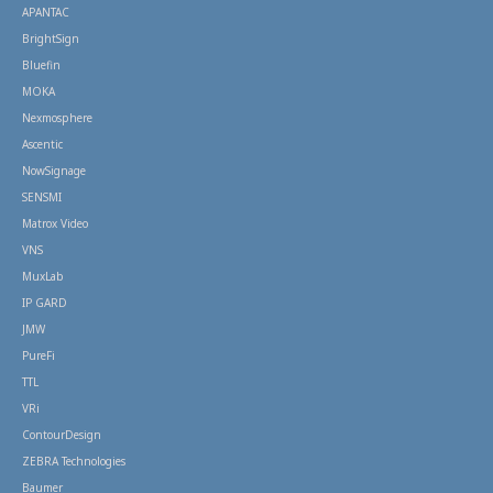
APANTAC
BrightSign
Bluefin
MOKA
Nexmosphere
Ascentic
NowSignage
SENSMI
Matrox Video
VNS
MuxLab
IP GARD
JMW
PureFi
TTL
VRi
ContourDesign
ZEBRA Technologies
Baumer