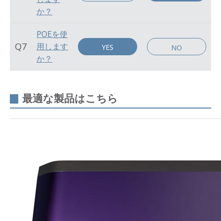
か？
POEを使
Q7
用します
YES
NO
か？
最適な製品はこちら