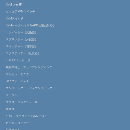
KVM over IP
セキュアKVMスイッチ
KVMスイッチ
KVMケーブル（IP GARD社製品対応）
コンバーター（変換器）
スプリッター（分配器）
スイッチャー（切替器）
エクステンダー（延長器）
EDIDエミュレーター
幾何学補正・エッジブレンディング
プレビューモニター
Danteオーディオ
エンベデッター・ディエンベデッター
ケーブル
マウス・ジョグシャトル
検査機
3Dキャラクタージェネレーター
ビデオレコーダー
拡張カード